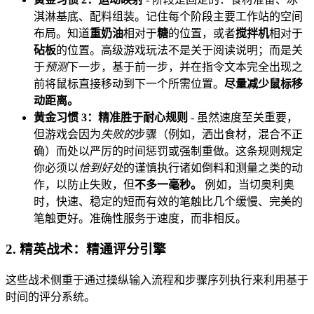
淇淋基底、配料组装。记住每个阶段主要工作站的空间
布局。知道
重奶油
相对于
糖
的位置，或者
搅拌机
相对于
砧板
的位置。高级游戏玩法不是关于阅读说明；而是关
于
预测
下一步，基于前一步，并在指令文本完全出现之
前将鼠标直接移动到下一个所需位置。
尽量减少鼠标移
动距离。
黄金习惯 3：精准胜于耐心规则
- 虽然速度至关重要，
但游戏会因为
失败的
步骤（例如，洒出食材，混合不正
确）而处以严厉的时间惩罚或强制重做。这条规则规定
你必须以
恰到好处
的谨慎执行诸如倒料和测量之类的动
作，以防止失败，但
不多一毫秒。
例如，当切奥利奥
时，快速、稳定的短而有效的笔触比几个缓慢、完美的
笔触更好。准确性服务于速度，而非相反。
2. 精英战术：精通评分引擎
这些战术侧重于通过操纵输入流程和步骤序列执行来利用基于
时间的评分系统。