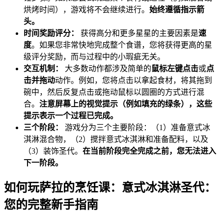
烘烤时间），游戏将不会继续进行。
始终遵循指示箭
头。
时间奖励评分：
获得高分和更多星星的主要因素是
速
度
。如果您非常快地完成整个食谱，您将获得更高的星
级评分奖励，而与过程中的小瑕疵无关。
交互机制：
大多数动作都涉及简单的
鼠标左键点击
或
点
击并拖动
动作。例如，您将点击以拿起食材，将其拖到
碗中，然后反复点击或拖动鼠标以圆圈的方式进行混
合。
注意屏幕上的视觉提示（例如填充的绿条），这些
提示表示一个过程已完成。
三个阶段：
游戏分为三个主要阶段：（1）准备意式冰
淇淋混合物，（2）搅拌意式冰淇淋和准备配料，以及
（3）装饰圣代。
在当前阶段完全完成之前，您无法进入
下一阶段。
如何玩萨拉的烹饪课：意式冰淇淋圣代：
您的完整新手指南