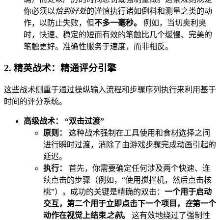
你必须以
恰到好处
的谨慎执行诸如倒料和测量之类的动
作，以防止失败，但
不多一毫秒。
例如，当切奥利奥
时，快速、稳定的短而有效的笔触比几个缓慢、完美的
笔触更好。准确性服务于速度，而非相反。
2. 精英战术：精通评分引擎
这些战术侧重于通过操纵输入流程和步骤序列执行来利用基于
时间的评分系统。
高级战术： “双击过渡”
原则：
这种战术强制在工具使用和食材选择之间
进行瞬时过渡，消除了由游戏步骤完成动画引起的
延迟。
执行：
首先，你需要确定任何涉及两个快速、连
续点击的步骤（例如，“使用搅拌机，然后点击核
桃”）。成功的关键是精确的双击：
一个用于启动
交互，第二个用于立即点击下一个项目，
在
第一个
动作在视觉上结束
之前
。
这有效地绕过了强制性