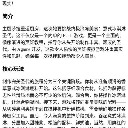
现实！
简介
主厨莎拉重返厨房，这次她要挑战终极冷冻美食：意式冰淇淋
圣代。这不仅仅是一个简单的 Flash 游戏，更是一个全面的、
循序渐进的烹饪教程，指导你从头开始制作丰富、颓废的圣
代。由 Agame 开发，这款令人愉快的烹饪模拟游戏注重真实
性和乐趣，确保每一次搅拌和搅动都令人满意。
核心玩法
制作完美圣代的旅程分为三个关键阶段。你将从准备顺滑的香
草意式冰淇淋底料开始。这包括仔细混合食材，包括为获得标
志性丝滑质地而必不可少的浓奶油。混合后，你将操作冰淇淋
机，让混合物凝固。接下来，游戏将转向准备美味的配料——
从切碎奥利奥饼干到在搅拌机中粉碎核桃，需要精确地操作各
种厨房工具。最后，令人满意的装饰阶段到来。舀起意式冰淇
淋，分层加入甜糖浆、松脆的配料、鲜奶油，当然，用鲜红的