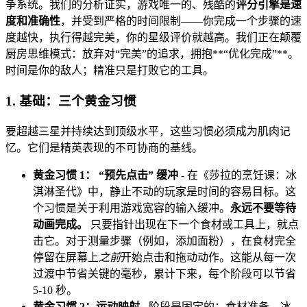
争系统。我们的分析证实，游戏唯一的、残酷的
评分引擎是速
度和准确性
，并受到严格的时间限制——你完成一个步骤的速
度越快，执行得越完美，你的星级评价就越高。我们正在颠覆
厨房思维模式：放弃对“完美”的追求，拥抱**“优化完成”**。
时间是你的敌人；精准只是打败它的工具。
1. 基础：三个黄金习惯
要超越三星并持续达到顶级水平，这些习惯必须成为肌肉记
忆。它们是精英表现的不可协商的基线。
黄金习惯 1： “预先点击” 缓冲
- 在《莎拉的烹饪课：冰
淇淋圣代》中，静止不动的玩家是时间的容易目标。这
个习惯是关于利用游戏宽容的输入缓冲。
永远不要等待
动画完成。
只要指针出现在下一个食材或工具上，就点
击它。对于测量步骤（例如，添加面粉），在食材完全
停留在屏幕上
之前
开始点击和拖动动作。这能从每一次
过渡中节省关键的毫秒，累计下来，每个阶段可以节省
5-10 秒。
黄金习惯 2：运动映射
- 阶段是固定的：食材准备、冰