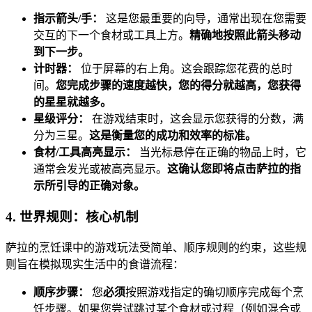
指示箭头/手：
这是您最重要的向导，通常出现在您需要
交互的下一个食材或工具上方。
精确地按照此箭头移动
到下一步。
计时器：
位于屏幕的右上角。这会跟踪您花费的总时
间。
您完成步骤的速度越快，您的得分就越高，您获得
的星星就越多。
星级评分：
在游戏结束时，这会显示您获得的分数，满
分为三星。
这是衡量您的成功和效率的标准。
食材/工具高亮显示：
当光标悬停在正确的物品上时，它
通常会发光或被高亮显示。
这确认您即将点击萨拉的指
示所引导的正确对象。
4. 世界规则：核心机制
萨拉的烹饪课中的游戏玩法受简单、顺序规则的约束，这些规
则旨在模拟现实生活中的食谱流程：
顺序步骤：
您
必须
按照游戏指定的确切顺序完成每个烹
饪步骤。如果您尝试跳过某个食材或过程（例如混合或