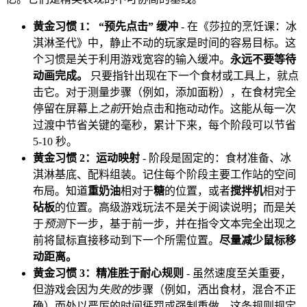
黄金习惯 1： “预先点击” 缓冲
- 在《莎拉的烹饪课：冰
淇淋圣代》中，静止不动的玩家是时间的容易目标。这
个习惯是关于利用游戏宽容的输入缓冲。
永远不要等待
动画完成。
只要指针出现在下一个食材或工具上，就点
击它。对于测量步骤（例如，添加面粉），在食材完全
停留在屏幕上
之前
开始点击和拖动动作。这能从每一次
过渡中节省关键的毫秒，累计下来，每个阶段可以节省
5-10 秒。
黄金习惯 2：运动映射
- 阶段是固定的：食材准备、冰
淇淋基底、配料组装。记住每个阶段主要工作站的空间
布局。知道
重奶油
相对于
糖
的位置，或者
搅拌机
相对于
砧板
的位置。高级游戏玩法不是关于阅读说明；而是关
于
预测
下一步，基于前一步，并在指令文本完全出现之
前将鼠标直接移动到下一个所需位置。
尽量减少鼠标移
动距离。
黄金习惯 3：精准胜于耐心规则
- 虽然速度至关重要，
但游戏会因为
失败的
步骤（例如，洒出食材，混合不正
确）而处以严厉的时间惩罚或强制重做。这条规则规定