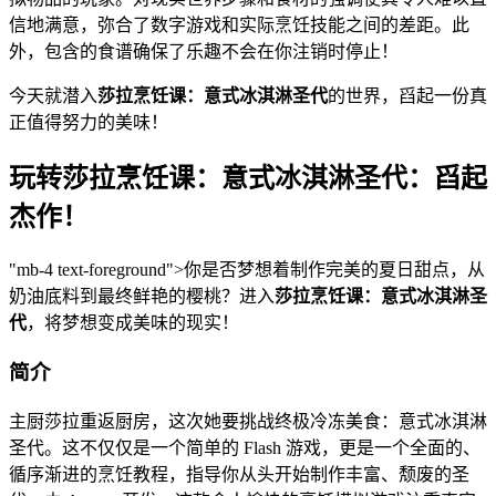
信地满意，弥合了数字游戏和实际烹饪技能之间的差距。此
外，包含的食谱确保了乐趣不会在你注销时停止！
今天就潜入
莎拉烹饪课：意式冰淇淋圣代
的世界，舀起一份真
正值得努力的美味！
玩转莎拉烹饪课：意式冰淇淋圣代：舀起
杰作！
"mb-4 text-foreground">你是否梦想着制作完美的夏日甜点，从
奶油底料到最终鲜艳的樱桃？进入
莎拉烹饪课：意式冰淇淋圣
代
，将梦想变成美味的现实！
简介
主厨莎拉重返厨房，这次她要挑战终极冷冻美食：意式冰淇淋
圣代。这不仅仅是一个简单的 Flash 游戏，更是一个全面的、
循序渐进的烹饪教程，指导你从头开始制作丰富、颓废的圣