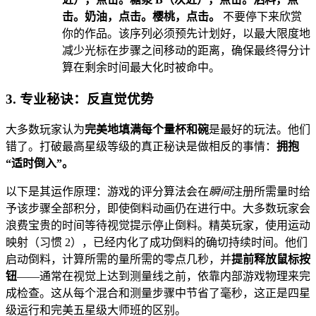
击。奶油，点击。樱桃，点击。
不要停下来欣赏
你的作品。该序列必须预先计划好，以最大限度地
减少光标在步骤之间移动的距离，确保最终得分计
算在剩余时间最大化时被命中。
3. 专业秘诀：反直觉优势
大多数玩家认为
完美地填满每个量杯和碗
是最好的玩法。他们
错了。打破最高星级等级的真正秘诀是做相反的事情：
拥抱
“适时倒入”。
以下是其运作原理：游戏的评分算法会在
瞬间
注册所需量时给
予该步骤全部积分，即使倒料动画仍在进行中。大多数玩家会
浪费宝贵的时间等待视觉提示停止倒料。精英玩家，使用运动
映射（习惯 2），已经内化了成功倒料的确切持续时间。他们
启动倒料，计算所需的量所需的零点几秒，并
提前释放鼠标按
钮
——通常在视觉上达到测量线之前，依靠内部游戏物理来完
成检查。这从每个混合和测量步骤中节省了毫秒，这正是四星
级运行和完美五星级大师班的区别。