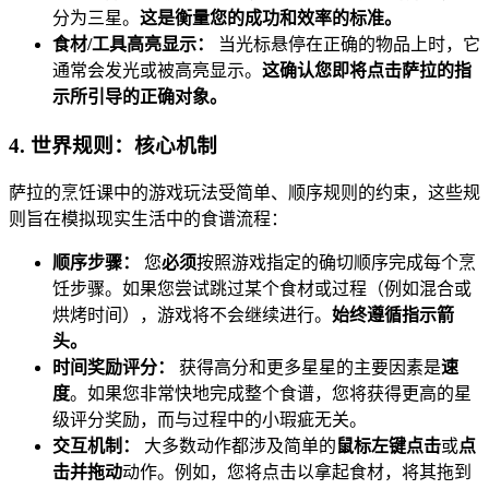
分为三星。
这是衡量您的成功和效率的标准。
食材/工具高亮显示：
当光标悬停在正确的物品上时，它
通常会发光或被高亮显示。
这确认您即将点击萨拉的指
示所引导的正确对象。
4. 世界规则：核心机制
萨拉的烹饪课中的游戏玩法受简单、顺序规则的约束，这些规
则旨在模拟现实生活中的食谱流程：
顺序步骤：
您
必须
按照游戏指定的确切顺序完成每个烹
饪步骤。如果您尝试跳过某个食材或过程（例如混合或
烘烤时间），游戏将不会继续进行。
始终遵循指示箭
头。
时间奖励评分：
获得高分和更多星星的主要因素是
速
度
。如果您非常快地完成整个食谱，您将获得更高的星
级评分奖励，而与过程中的小瑕疵无关。
交互机制：
大多数动作都涉及简单的
鼠标左键点击
或
点
击并拖动
动作。例如，您将点击以拿起食材，将其拖到