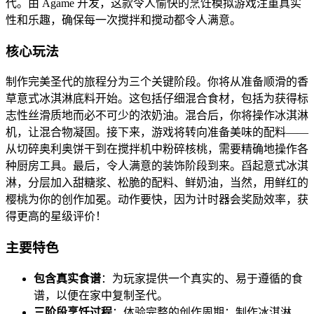
代。由 Agame 开发，这款令人愉快的烹饪模拟游戏注重真实
性和乐趣，确保每一次搅拌和搅动都令人满意。
核心玩法
制作完美圣代的旅程分为三个关键阶段。你将从准备顺滑的香
草意式冰淇淋底料开始。这包括仔细混合食材，包括为获得标
志性丝滑质地而必不可少的浓奶油。混合后，你将操作冰淇淋
机，让混合物凝固。接下来，游戏将转向准备美味的配料——
从切碎奥利奥饼干到在搅拌机中粉碎核桃，需要精确地操作各
种厨房工具。最后，令人满意的装饰阶段到来。舀起意式冰淇
淋，分层加入甜糖浆、松脆的配料、鲜奶油，当然，用鲜红的
樱桃为你的创作加冕。动作要快，因为计时器会奖励效率，获
得更高的星级评价！
主要特色
包含真实食谱
：为玩家提供一个真实的、易于遵循的食
谱，以便在家中复制圣代。
三阶段烹饪过程
：体验完整的创作周期：制作冰淇淋、