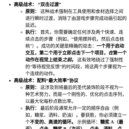
高级战术： “双击过渡”
原则：
这种战术强制在工具使用和食材选择之间
进行瞬时过渡，消除了由游戏步骤完成动画引起的
延迟。
执行：
首先，你需要确定任何涉及两个快速、连
续点击的步骤（例如，“使用搅拌机，然后点击核
桃”）。成功的关键是精确的双击：
一个用于启动
交互，第二个用于立即点击下一个项目，
在
第一个
动作在视觉上结束
之前
。
这有效地绕过了强制性
的“等待视觉反馈”的时间段，将这两个步骤视为一
个连续的动作。
高级战术：配料“最大效率”协议
原则：
这涉及到将最后的圣代装饰阶段不视为一
种艺术努力，而是一个刚性的、优化的点击序列，
以最大化每秒点数比率。
执行：
最后阶段通常允许一定的顺序自由（例
如，糖浆、洒料、奶油）。要获胜，你必须建立一
个
不变的、高速的循环。
示例循环：
糖浆 A（最
近），点击。糖浆 B（次近），点击。洒料，点