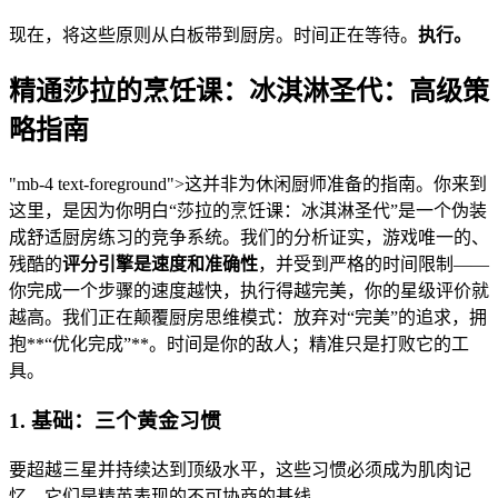
现在，将这些原则从白板带到厨房。时间正在等待。
执行。
精通莎拉的烹饪课：冰淇淋圣代：高级策
略指南
"mb-4 text-foreground">这并非为休闲厨师准备的指南。你来到
这里，是因为你明白“莎拉的烹饪课：冰淇淋圣代”是一个伪装
成舒适厨房练习的竞争系统。我们的分析证实，游戏唯一的、
残酷的
评分引擎是速度和准确性
，并受到严格的时间限制——
你完成一个步骤的速度越快，执行得越完美，你的星级评价就
越高。我们正在颠覆厨房思维模式：放弃对“完美”的追求，拥
抱**“优化完成”**。时间是你的敌人；精准只是打败它的工
具。
1. 基础：三个黄金习惯
要超越三星并持续达到顶级水平，这些习惯必须成为肌肉记
忆。它们是精英表现的不可协商的基线。