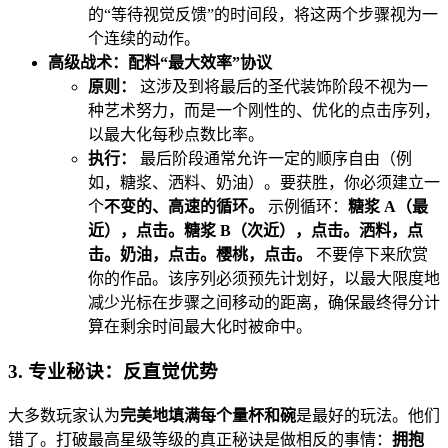
的“等待视觉反馈”的时间段，将这两个步骤视为一
个连续的动作。
高级战术：配料“最大效率”协议
原则：
这涉及到将最后的圣代装饰阶段不视为一
种艺术努力，而是一个刚性的、优化的点击序列，
以最大化每秒点数比率。
执行：
最后阶段通常允许一定的顺序自由（例
如，糖浆、洒料、奶油）。要获胜，你必须建立一
个
不变的、高速的循环。
示例循环：
糖浆 A（最
近），点击。糖浆 B（次近），点击。洒料，点
击。奶油，点击。樱桃，点击。
不要停下来欣赏
你的作品。该序列必须预先计划好，以最大限度地
减少光标在步骤之间移动的距离，确保最终得分计
算在剩余时间最大化时被命中。
3. 专业秘诀：反直觉优势
大多数玩家认为
完美地填满每个量杯和碗
是最好的玩法。他们
错了。打破最高星级等级的真正秘诀是做相反的事情：
拥抱