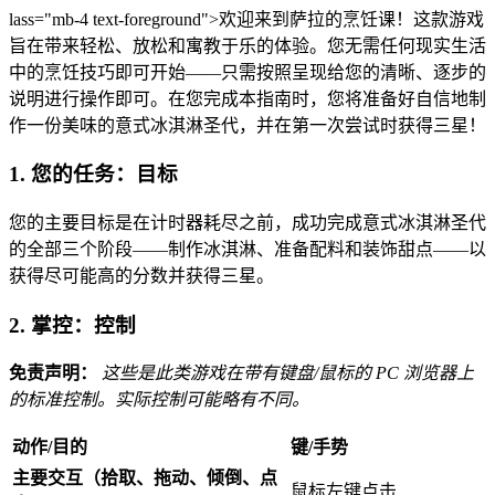
lass="mb-4 text-foreground">欢迎来到萨拉的烹饪课！这款游戏
旨在带来轻松、放松和寓教于乐的体验。您无需任何现实生活
中的烹饪技巧即可开始——只需按照呈现给您的清晰、逐步的
说明进行操作即可。在您完成本指南时，您将准备好自信地制
作一份美味的意式冰淇淋圣代，并在第一次尝试时获得三星！
1. 您的任务：目标
您的主要目标是在计时器耗尽之前，成功完成意式冰淇淋圣代
的全部三个阶段——制作冰淇淋、准备配料和装饰甜点——以
获得尽可能高的分数并获得三星。
2. 掌控：控制
免责声明：
这些是此类游戏在带有键盘/鼠标的 PC 浏览器上
的标准控制。实际控制可能略有不同。
动作/目的
键/手势
主要交互（拾取、拖动、倾倒、点
鼠标左键点击