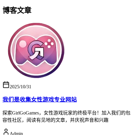
博客文章
2025/10/31
我们是收集女性游戏专业网站
探索GirlGoGames，女性游戏玩家的终极平台！加入我们的包
容性社区，阅读有见地的文章，并庆祝声音和兴趣
Admin