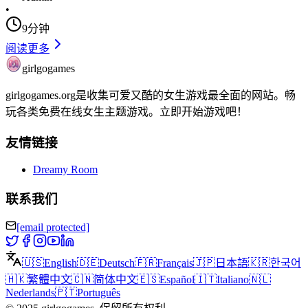
•
9分钟
阅读更多
girlgogames
girlgogames.org是收集可爱又酷的女生游戏最全面的网站。畅
玩各类免费在线女生主题游戏。立即开始游戏吧！
友情链接
Dreamy Room
联系我们
[email protected]
🇺🇸
English
🇩🇪
Deutsch
🇫🇷
Français
🇯🇵
日本語
🇰🇷
한국어
🇭🇰
繁體中文
🇨🇳
简体中文
🇪🇸
Español
🇮🇹
Italiano
🇳🇱
Nederlands
🇵🇹
Português