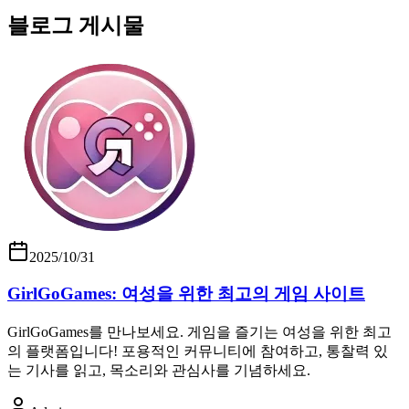
블로그 게시물
2025/10/31
GirlGoGames: 여성을 위한 최고의 게임 사이트
GirlGoGames를 만나보세요. 게임을 즐기는 여성을 위한 최고
의 플랫폼입니다! 포용적인 커뮤니티에 참여하고, 통찰력 있
는 기사를 읽고, 목소리와 관심사를 기념하세요.