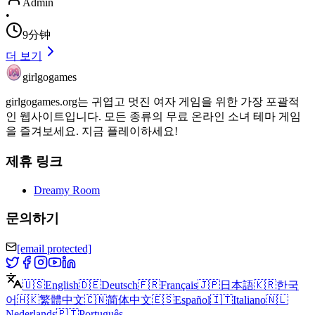
Admin
•
9分钟
더 보기
girlgogames
girlgogames.org는 귀엽고 멋진 여자 게임을 위한 가장 포괄적
인 웹사이트입니다. 모든 종류의 무료 온라인 소녀 테마 게임
을 즐겨보세요. 지금 플레이하세요!
제휴 링크
Dreamy Room
문의하기
[email protected]
🇺🇸
English
🇩🇪
Deutsch
🇫🇷
Français
🇯🇵
日本語
🇰🇷
한국
어
🇭🇰
繁體中文
🇨🇳
简体中文
🇪🇸
Español
🇮🇹
Italiano
🇳🇱
Nederlands
🇵🇹
Português