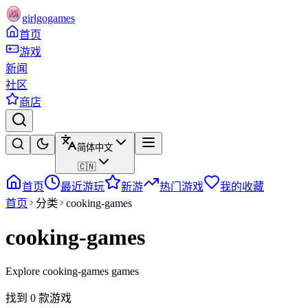
girlgogames
首页
游戏
新闻
社区
商店
简体中文
🇨🇳
首页
最近游玩
新游
热门游戏
我的收藏
首页
分类
cooking-games
cooking-games
Explore cooking-games games
找到 0 款游戏