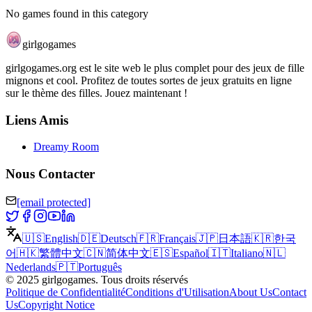
No games found in this category
girlgogames
girlgogames.org est le site web le plus complet pour des jeux de fille
mignons et cool. Profitez de toutes sortes de jeux gratuits en ligne
sur le thème des filles. Jouez maintenant !
Liens Amis
Dreamy Room
Nous Contacter
[email protected]
🇺🇸
English
🇩🇪
Deutsch
🇫🇷
Français
🇯🇵
日本語
🇰🇷
한국
어
🇭🇰
繁體中文
🇨🇳
简体中文
🇪🇸
Español
🇮🇹
Italiano
🇳🇱
Nederlands
🇵🇹
Português
©
2025
girlgogames
.
Tous droits réservés
Politique de Confidentialité
Conditions d'Utilisation
About Us
Contact
Us
Copyright Notice