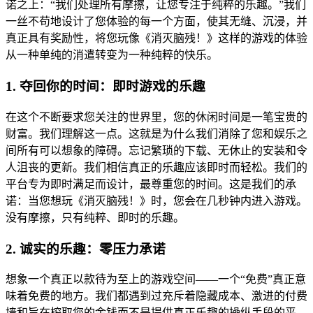
诺之上：“我们处理所有摩擦，让您专注于纯粹的乐趣。”我们
一丝不苟地设计了您体验的每一个方面，使其无缝、沉浸，并
真正具有奖励性，将您玩像《消灭脑残！》这样的游戏的体验
从一种单纯的消遣转变为一种纯粹的快乐。
1. 夺回你的时间：即时游戏的乐趣
在这个不断要求您关注的世界里，您的休闲时间是一笔宝贵的
财富。我们理解这一点。这就是为什么我们消除了您和娱乐之
间所有可以想象的障碍。忘记繁琐的下载、无休止的安装和令
人沮丧的更新。我们相信真正的乐趣应该即时而轻松。我们的
平台专为即时满足而设计，最尊重您的时间。这是我们的承
诺：当您想玩《消灭脑残！》时，您会在几秒钟内进入游戏。
没有摩擦，只有纯粹、即时的乐趣。
2. 诚实的乐趣：零压力承诺
想象一个真正以款待为至上的游戏空间——一个“免费”真正意
味着免费的地方。我们都遇到过充斥着隐藏成本、激进的付费
墙和旨在榨取您的金钱而不是提供真正乐趣的操纵手段的平