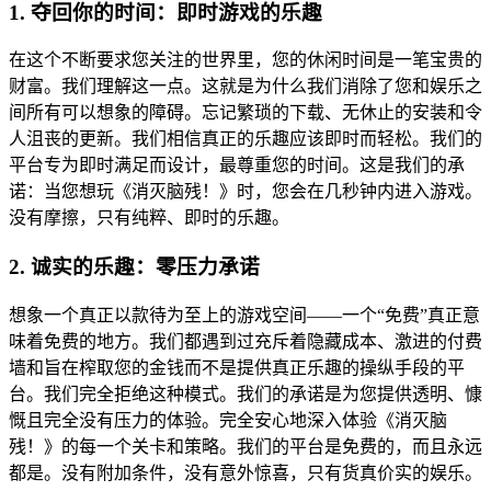
1. 夺回你的时间：即时游戏的乐趣
在这个不断要求您关注的世界里，您的休闲时间是一笔宝贵的
财富。我们理解这一点。这就是为什么我们消除了您和娱乐之
间所有可以想象的障碍。忘记繁琐的下载、无休止的安装和令
人沮丧的更新。我们相信真正的乐趣应该即时而轻松。我们的
平台专为即时满足而设计，最尊重您的时间。这是我们的承
诺：当您想玩《消灭脑残！》时，您会在几秒钟内进入游戏。
没有摩擦，只有纯粹、即时的乐趣。
2. 诚实的乐趣：零压力承诺
想象一个真正以款待为至上的游戏空间——一个“免费”真正意
味着免费的地方。我们都遇到过充斥着隐藏成本、激进的付费
墙和旨在榨取您的金钱而不是提供真正乐趣的操纵手段的平
台。我们完全拒绝这种模式。我们的承诺是为您提供透明、慷
慨且完全没有压力的体验。完全安心地深入体验《消灭脑
残！》的每一个关卡和策略。我们的平台是免费的，而且永远
都是。没有附加条件，没有意外惊喜，只有货真价实的娱乐。