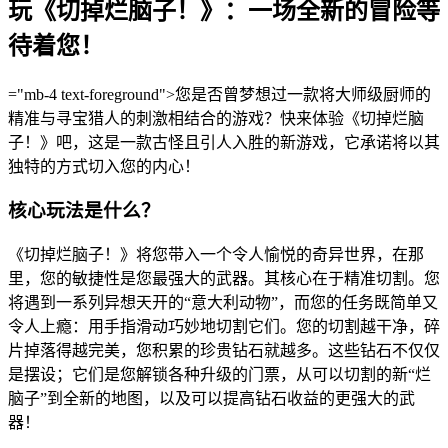
玩《切掉烂脑子！》：一场全新的冒险等
待着您！
="mb-4 text-foreground">您是否曾梦想过一款将大师级厨师的
精准与寻宝猎人的刺激相结合的游戏？快来体验《切掉烂脑
子！》吧，这是一款古怪且引人入胜的新游戏，它承诺将以其
独特的方式切入您的内心！
核心玩法是什么？
《切掉烂脑子！》将您带入一个令人愉悦的奇异世界，在那
里，您的敏捷性是您最强大的武器。其核心在于精准切割。您
将遇到一系列异想天开的“意大利动物”，而您的任务既简单又
令人上瘾：用手指滑动巧妙地切割它们。您的切割越干净，碎
片掉落得越完美，您积累的珍贵钻石就越多。这些钻石不仅仅
是摆设；它们是您解锁各种升级的门票，从可以切割的新“烂
脑子”到全新的地图，以及可以提高钻石收益的更强大的武
器！