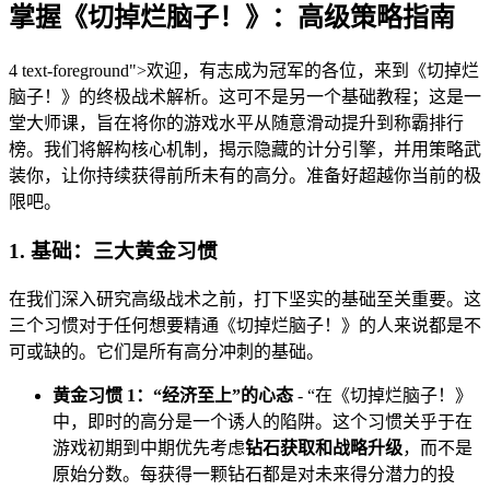
掌握《切掉烂脑子！》：高级策略指南
4 text-foreground">欢迎，有志成为冠军的各位，来到《切掉烂
脑子！》的终极战术解析。这可不是另一个基础教程；这是一
堂大师课，旨在将你的游戏水平从随意滑动提升到称霸排行
榜。我们将解构核心机制，揭示隐藏的计分引擎，并用策略武
装你，让你持续获得前所未有的高分。准备好超越你当前的极
限吧。
1. 基础：三大黄金习惯
在我们深入研究高级战术之前，打下坚实的基础至关重要。这
三个习惯对于任何想要精通《切掉烂脑子！》的人来说都是不
可或缺的。它们是所有高分冲刺的基础。
黄金习惯 1：“经济至上”的心态
- “在《切掉烂脑子！》
中，即时的高分是一个诱人的陷阱。这个习惯关乎于在
游戏初期到中期优先考虑
钻石获取和战略升级
，而不是
原始分数。每获得一颗钻石都是对未来得分潜力的投