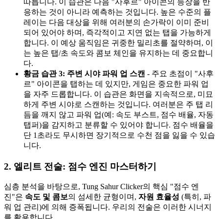
따릅니다. 이 습관은 다음 "사후르" 아이콘의 등장을 반
응하는 것이 아니라 예측하는 것입니다. 높은 수준의 플
레이는 다음 대상을 위해 여러분의 손가락이 이미 준비
되어 있어야 하며, 즉각적이고 지연 없는 탭을 가능하게
합니다. 이 예상 움직임은 귀중한 밀리초를 절약하며, 이
는 높은 탭/초 속도와 콤보 체인을 유지하는 데 중요합니
다.
황금 습관 3: 주변 시야 파워 업 스캔
- 주요 초점이 "사후
르" 아이콘을 탭하는 데 있지만, 게임은 중요한 파워 업
을 자주 드롭합니다. 이 습관은 화면을 지속적으로, 미묘
하게 주변 시야로 스캔하는 것입니다. 여러분은 주 탭 리
듬을 깨지 않고 파워 업(예: 속도 부스트, 점수 배율, 자동
탭퍼)을 감지하고 분류할 수 있어야 합니다. 점수 배율을
단 1초라도 무시하면 장기적으로 수천 점을 잃을 수 있습
니다.
2. 엘리트 전술: 점수 엔진 마스터하기
심층 분석을 바탕으로, Tung Sahur Clicker의 핵심 "점수 엔
진"은
속도 및 콤보
의 섬세한 균형이며,
자원 효율성
(특히, 파
워 업 관리)에 의해 증폭됩니다. 우리의 전술은 이러한 시너지
를 활용합니다.