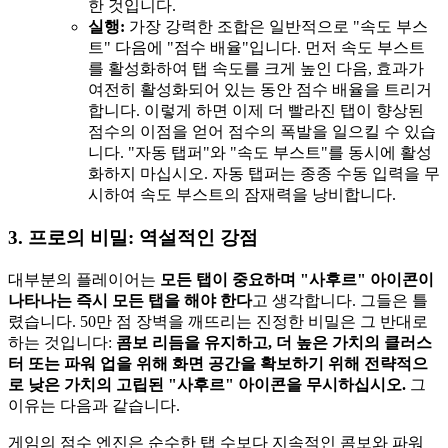
한 것입니다.
실행:
가장 강력한 조합은 일반적으로 "속도 부스
트" 다음에 "점수 배율"입니다. 먼저 속도 부스트
를 활성화하여 탭 속도를 크게 높인 다음, 효과가
여전히 활성화되어 있는 동안 점수 배율을 트리거
합니다. 이렇게 하면 이제 더 빨라진 탭이 향상된
점수의 이점을 얻어 점수의 폭발을 일으킬 수 있습
니다. "자동 탭퍼"와 "속도 부스트"를 동시에 활성
화하지 마십시오. 자동 탭퍼는 종종 수동 입력을 무
시하여 속도 부스트의 잠재력을 낭비합니다.
3. 프로의 비밀: 역설적인 강점
대부분의 플레이어는
모든 탭이 중요하며 "사후르" 아이콘이
나타나는 즉시 모든 탭을 해야 한다
고 생각합니다. 그들은 틀
렸습니다. 50만 점 장벽을 깨뜨리는 진정한 비밀은 그 반대로
하는 것입니다:
콤보 리듬을 유지하고, 더 높은 가치의 클러스
터 또는 파워 업을 위해 화면 공간을 확보하기 위해 전략적으
로 낮은 가치의 고립된 "사후르" 아이콘을 무시하십시오.
그
이유는 다음과 같습니다.
게임의 점수 엔진은 순수한 탭 수보다 지속적인 콤보와 파워