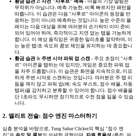
황금 습관 2: 사전 "사후르" 예측
- 마을의 기상 알림은
무작위가 아닙니다. 예측 가능한, 비록 빠르지만 패턴을
따릅니다. 이 습관은 다음 "사후르" 아이콘의 등장을 반
응하는 것이 아니라 예측하는 것입니다. 높은 수준의 플
레이는 다음 대상을 위해 여러분의 손가락이 이미 준비
되어 있어야 하며, 즉각적이고 지연 없는 탭을 가능하게
합니다. 이 예상 움직임은 귀중한 밀리초를 절약하며, 이
는 높은 탭/초 속도와 콤보 체인을 유지하는 데 중요합니
다.
황금 습관 3: 주변 시야 파워 업 스캔
- 주요 초점이 "사후
르" 아이콘을 탭하는 데 있지만, 게임은 중요한 파워 업
을 자주 드롭합니다. 이 습관은 화면을 지속적으로, 미묘
하게 주변 시야로 스캔하는 것입니다. 여러분은 주 탭 리
듬을 깨지 않고 파워 업(예: 속도 부스트, 점수 배율, 자동
탭퍼)을 감지하고 분류할 수 있어야 합니다. 점수 배율을
단 1초라도 무시하면 장기적으로 수천 점을 잃을 수 있습
니다.
2. 엘리트 전술: 점수 엔진 마스터하기
심층 분석을 바탕으로, Tung Sahur Clicker의 핵심 "점수 엔
진"은
속도 및 콤보
의 섬세한 균형이며,
자원 효율성
(특히, 파