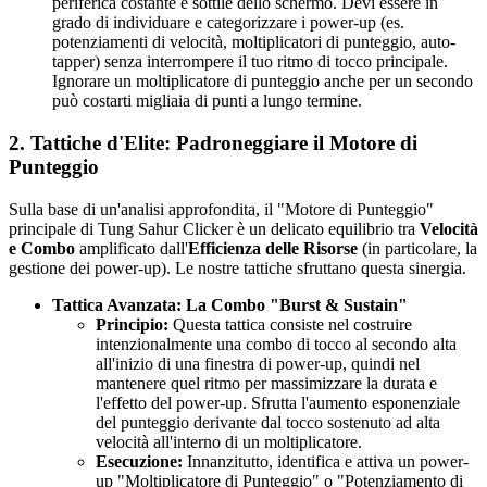
periferica costante e sottile dello schermo. Devi essere in
grado di individuare e categorizzare i power-up (es.
potenziamenti di velocità, moltiplicatori di punteggio, auto-
tapper) senza interrompere il tuo ritmo di tocco principale.
Ignorare un moltiplicatore di punteggio anche per un secondo
può costarti migliaia di punti a lungo termine.
2. Tattiche d'Elite: Padroneggiare il Motore di
Punteggio
Sulla base di un'analisi approfondita, il "Motore di Punteggio"
principale di Tung Sahur Clicker è un delicato equilibrio tra
Velocità
e Combo
amplificato dall'
Efficienza delle Risorse
(in particolare, la
gestione dei power-up). Le nostre tattiche sfruttano questa sinergia.
Tattica Avanzata: La Combo "Burst & Sustain"
Principio:
Questa tattica consiste nel costruire
intenzionalmente una combo di tocco al secondo alta
all'inizio di una finestra di power-up, quindi nel
mantenere quel ritmo per massimizzare la durata e
l'effetto del power-up. Sfrutta l'aumento esponenziale
del punteggio derivante dal tocco sostenuto ad alta
velocità all'interno di un moltiplicatore.
Esecuzione:
Innanzitutto, identifica e attiva un power-
up "Moltiplicatore di Punteggio" o "Potenziamento di