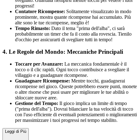
svegliato. Guardala riempirsi mentre tocchi per vedere i tuoi
progressi!
Contatore Ricompense:
Solitamente visualizzato in modo
prominente, mostra quante ricompense hai accumulato. Più
alte sono le tue ricompense, meglio è!
Tempo Rimasto:
Dato il tema "prima dell'alba", ci sarà
probabilmente un timer che fa il conto alla rovescia. Tienilo
d'occhio per assicurarti di svegliare tutti in tempo!
4. Le Regole del Mondo: Meccaniche Principali
Toccare per Avanzare:
La meccanica fondamentale è il
tocco o il clic rapidi. Ogni tocco contribuisce a svegliare il
villaggio e a guadagnare ricompense.
Guadagnare Ricompense:
Mentre tocchi, guadagnerai
ricompense nel gioco. Queste potrebbero essere punti, monete
o altre risorse che puoi usare per migliorare le tue abilità o
sbloccare nuove aree.
Gestione del Tempo:
Il gioco implica un limite di tempo
("prima dell'alba"). Dovrai bilanciare la tua velocità di tocco
con l'uso efficiente di eventuali potenziamenti o miglioramenti
per massimizzare i tuoi progressi nel tempo stabilito.
Leggi di Più