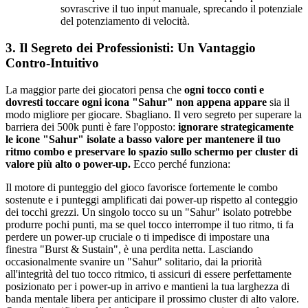
sovrascrive il tuo input manuale, sprecando il potenziale
del potenziamento di velocità.
3. Il Segreto dei Professionisti: Un Vantaggio
Contro-Intuitivo
La maggior parte dei giocatori pensa che
ogni tocco conti e
dovresti toccare ogni icona "Sahur" non appena appare
sia il
modo migliore per giocare. Sbagliano. Il vero segreto per superare la
barriera dei 500k punti è fare l'opposto:
ignorare strategicamente
le icone "Sahur" isolate a basso valore per mantenere il tuo
ritmo combo e preservare lo spazio sullo schermo per cluster di
valore più alto o power-up.
Ecco perché funziona:
Il motore di punteggio del gioco favorisce fortemente le combo
sostenute e i punteggi amplificati dai power-up rispetto al conteggio
dei tocchi grezzi. Un singolo tocco su un "Sahur" isolato potrebbe
produrre pochi punti, ma se quel tocco interrompe il tuo ritmo, ti fa
perdere un power-up cruciale o ti impedisce di impostare una
finestra "Burst & Sustain", è una perdita netta. Lasciando
occasionalmente svanire un "Sahur" solitario, dai la priorità
all'integrità del tuo tocco ritmico, ti assicuri di essere perfettamente
posizionato per i power-up in arrivo e mantieni la tua larghezza di
banda mentale libera per anticipare il prossimo cluster di alto valore.