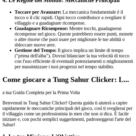
4. Le Regole del Mondo: Meccaniche Principali
Toccare per Avanzare:
La meccanica fondamentale è il
tocco o il clic rapidi. Ogni tocco contribuisce a svegliare il
villaggio e a guadagnare ricompense.
Guadagnare Ricompense:
Mentre tocchi, guadagnerai
ricompense nel gioco. Queste potrebbero essere punti, monete
o altre risorse che puoi usare per migliorare le tue abilità o
sbloccare nuove aree.
Gestione del Tempo:
Il gioco implica un limite di tempo
("prima dell'alba"). Dovrai bilanciare la tua velocità di tocco
con l'uso efficiente di eventuali potenziamenti o miglioramenti
per massimizzare i tuoi progressi nel tempo stabilito.
Come giocare a Tung Sahur Clicker: L...
a tua Guida Completa per la Prima Volta
Benvenuti in Tung Sahur Clicker! Questa guida ti aiuterà a capire
rapidamente le meccaniche principali del gioco, così ti sveglierai per
il villaggio come un professionista in men che non si dica. È facile
iniziare e, con pochi semplici suggerimenti, padroneggerai l'arte del
Sahur!