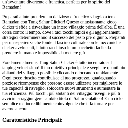
un'avventura divertente e frenetica, perfetta per lo spirito del
Ramadan!
Preparati a intraprendere un delizioso e frenetico viaggio a tema
Ramadan con Tung Sahur Clicker! Questo entusiasmante gioco
clicker ti sfida a risvegliare un intero villaggio prima dell'alba. È una
corsa contro il tempo, dove i tuoi tocchi rapidi e gli aggiornamenti
strategici determineranno il successo del pasto pre-digiuno. Preparati
per un'esperienza che fonde il fascino culturale con le meccaniche
clicker avvincenti, il tutto racchiuso in un pacchetto facile da
prendere in mano e impossibile da mettere giù.
Fondamentalmente, Tung Sahur Clicker è tutto incentrato sul
tapping velocissimo! Il tuo obiettivo principale è svegliare quanti più
abitanti del villaggio possibile cliccando o toccando rapidamente.
Ogni tocco riuscito contribuisce al tuo progresso, guadagnando
preziose ricompense che possono essere utilizzate per migliorare le
tue capacità di risveglio, sbloccare nuovi strumenti e aumentare la
tua efficienza. Più tocchi, più abitanti del villaggio risvegli e più ti
avvicini a raggiungere l'ambito titolo di Sahur Galattico! È un ciclo
semplice ma incredibilmente coinvolgente che ti fa tornare per
averne ancora.
Caratteristiche Principali: