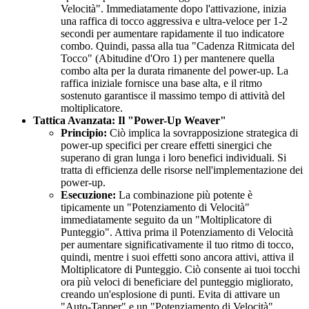
Velocità". Immediatamente dopo l'attivazione, inizia
una raffica di tocco aggressiva e ultra-veloce per 1-2
secondi per aumentare rapidamente il tuo indicatore
combo. Quindi, passa alla tua "Cadenza Ritmicata del
Tocco" (Abitudine d'Oro 1) per mantenere quella
combo alta per la durata rimanente del power-up. La
raffica iniziale fornisce una base alta, e il ritmo
sostenuto garantisce il massimo tempo di attività del
moltiplicatore.
Tattica Avanzata: Il "Power-Up Weaver"
Principio:
Ciò implica la sovrapposizione strategica di
power-up specifici per creare effetti sinergici che
superano di gran lunga i loro benefici individuali. Si
tratta di efficienza delle risorse nell'implementazione dei
power-up.
Esecuzione:
La combinazione più potente è
tipicamente un "Potenziamento di Velocità"
immediatamente seguito da un "Moltiplicatore di
Punteggio". Attiva prima il Potenziamento di Velocità
per aumentare significativamente il tuo ritmo di tocco,
quindi, mentre i suoi effetti sono ancora attivi, attiva il
Moltiplicatore di Punteggio. Ciò consente ai tuoi tocchi
ora più veloci di beneficiare del punteggio migliorato,
creando un'esplosione di punti. Evita di attivare un
"Auto-Tapper" e un "Potenziamento di Velocità"