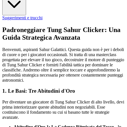
Suggerimenti e trucchi
Padroneggiare Tung Sahur Clicker: Una
Guida Strategica Avanzata
Benvenuti, aspiranti Sahur Galattici. Questa guida non è per i deboli
di cuore o per i giocatori occasionali. Si tratta di una masterclass
progettata per elevare il tuo gioco, decostruire il motore di punteggio
di Tung Sahur Clicker e fornirti l'abilità tattica per dominare le
classifiche. Andremo oltre il semplice toccare e approfondiremo la
profondità strategica necessaria per ottenere costantemente punteggi
astronomici.
1. Le Basi: Tre Abitudini d'Oro
Per diventare un giocatore di Tung Sahur Clicker di alto livello, devi
prima interiorizzare queste abitudini non negoziabili. Esse
costituiscono il fondamento su cui si basano tutte le strategie
avanzate.
Abitudine d'Oro 1: La Cadenza Ritmicata del Tocco
- In