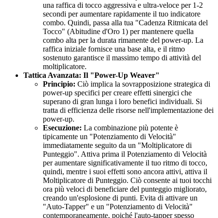
una raffica di tocco aggressiva e ultra-veloce per 1-2
secondi per aumentare rapidamente il tuo indicatore
combo. Quindi, passa alla tua "Cadenza Ritmicata del
Tocco" (Abitudine d'Oro 1) per mantenere quella
combo alta per la durata rimanente del power-up. La
raffica iniziale fornisce una base alta, e il ritmo
sostenuto garantisce il massimo tempo di attività del
moltiplicatore.
Tattica Avanzata: Il "Power-Up Weaver"
Principio:
Ciò implica la sovrapposizione strategica di
power-up specifici per creare effetti sinergici che
superano di gran lunga i loro benefici individuali. Si
tratta di efficienza delle risorse nell'implementazione dei
power-up.
Esecuzione:
La combinazione più potente è
tipicamente un "Potenziamento di Velocità"
immediatamente seguito da un "Moltiplicatore di
Punteggio". Attiva prima il Potenziamento di Velocità
per aumentare significativamente il tuo ritmo di tocco,
quindi, mentre i suoi effetti sono ancora attivi, attiva il
Moltiplicatore di Punteggio. Ciò consente ai tuoi tocchi
ora più veloci di beneficiare del punteggio migliorato,
creando un'esplosione di punti. Evita di attivare un
"Auto-Tapper" e un "Potenziamento di Velocità"
contemporaneamente, poiché l'auto-tapper spesso