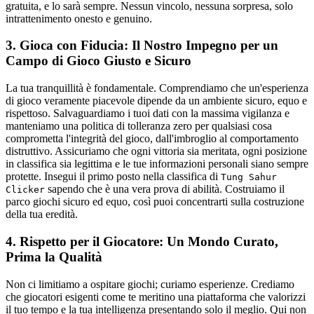
gratuita, e lo sarà sempre. Nessun vincolo, nessuna sorpresa, solo
intrattenimento onesto e genuino.
3. Gioca con Fiducia: Il Nostro Impegno per un
Campo di Gioco Giusto e Sicuro
La tua tranquillità è fondamentale. Comprendiamo che un'esperienza
di gioco veramente piacevole dipende da un ambiente sicuro, equo e
rispettoso. Salvaguardiamo i tuoi dati con la massima vigilanza e
manteniamo una politica di tolleranza zero per qualsiasi cosa
comprometta l'integrità del gioco, dall'imbroglio al comportamento
distruttivo. Assicuriamo che ogni vittoria sia meritata, ogni posizione
in classifica sia legittima e le tue informazioni personali siano sempre
protette. Insegui il primo posto nella classifica di
Tung Sahur
sapendo che è una vera prova di abilità. Costruiamo il
Clicker
parco giochi sicuro ed equo, così puoi concentrarti sulla costruzione
della tua eredità.
4. Rispetto per il Giocatore: Un Mondo Curato,
Prima la Qualità
Non ci limitiamo a ospitare giochi; curiamo esperienze. Crediamo
che giocatori esigenti come te meritino una piattaforma che valorizzi
il tuo tempo e la tua intelligenza presentando solo il meglio. Qui non