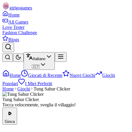
girlgogames
Home
All Games
Love Tester
Fashion Challenge
Blogs
Italiano
🇮🇹
Home
Giocati di Recente
Nuovi Giochi
Giochi
Popolari
I Miei Preferiti
Home
Giochi
Tung Sahur Clicker
Tung Sahur Clicker
Tocca velocemente, sveglia il villaggio!
Gioca