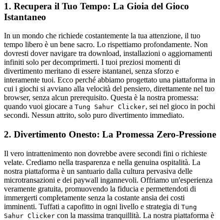
1. Recupera il Tuo Tempo: La Gioia del Gioco
Istantaneo
In un mondo che richiede costantemente la tua attenzione, il tuo
tempo libero è un bene sacro. Lo rispettiamo profondamente. Non
dovresti dover navigare tra download, installazioni o aggiornamenti
infiniti solo per decomprimerti. I tuoi preziosi momenti di
divertimento meritano di essere istantanei, senza sforzo e
interamente tuoi. Ecco perché abbiamo progettato una piattaforma in
cui i giochi si avviano alla velocità del pensiero, direttamente nel tuo
browser, senza alcun prerequisito. Questa è la nostra promessa:
quando vuoi giocare a
, sei nel gioco in pochi
Tung Sahur Clicker
secondi. Nessun attrito, solo puro divertimento immediato.
2. Divertimento Onesto: La Promessa Zero-Pressione
Il vero intrattenimento non dovrebbe avere secondi fini o richieste
velate. Crediamo nella trasparenza e nella genuina ospitalità. La
nostra piattaforma è un santuario dalla cultura pervasiva delle
microtransazioni e dei paywall ingannevoli. Offriamo un'esperienza
veramente gratuita, promuovendo la fiducia e permettendoti di
immergerti completamente senza la costante ansia dei costi
imminenti. Tuffati a capofitto in ogni livello e strategia di
Tung
con la massima tranquillità. La nostra piattaforma è
Sahur Clicker