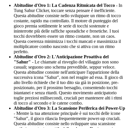
Abitudine d'Oro 1: La Cadenza Ritmicata del Tocco
- In
Tung Sahur Clicker, toccare senza pensare è inefficiente.
Questa abitudine consiste nello sviluppare un ritmo di tocco
costante, rapido ma controllato. Il motore di punteggio del
gioco premia sottilmente le serie di tocchi sostenute e
ininterrotte più delle raffiche sporadiche e frenetiche. I tuoi
tocchi dovrebbero essere un ritmo costante, non un caos.
Questa coerenza minimizza i tocchi mancati e massimizza il
moltiplicatore combo nascosto che si attiva con un ritmo
perfetto.
Abitudine d'Oro 2: L'Anticipazione Proattiva del
"Sahur"
- Le chiamate al risveglio del villaggio non sono
casuali; seguono uno schema prevedibile, seppur veloce.
Questa abitudine consiste nell'anticipare l'apparizione della
successiva icona "Sahur", non nel reagire ad essa. Il gioco di
alto livello richiede che il tuo dito sia già in posizione, pre-
posizionato, per il prossimo bersaglio, consentendo tocchi
istantanei e senza ritardi. Questo movimento anticipatorio
toglie preziosi millisecondi, cruciali per mantenere alti i ritmi
di tocco al secondo e le catene combo.
Abitudine d'Oro 3: La Scansione Periferica dei Power-Up
- Mentre la tua attenzione principale è sui tocchi delle icone
"Sahur", il gioco rilascia frequentemente power-up cruciali.
Questa abitudine consiste nello sviluppare una scansione