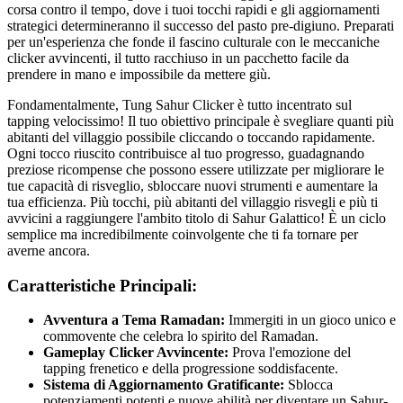
corsa contro il tempo, dove i tuoi tocchi rapidi e gli aggiornamenti
strategici determineranno il successo del pasto pre-digiuno. Preparati
per un'esperienza che fonde il fascino culturale con le meccaniche
clicker avvincenti, il tutto racchiuso in un pacchetto facile da
prendere in mano e impossibile da mettere giù.
Fondamentalmente, Tung Sahur Clicker è tutto incentrato sul
tapping velocissimo! Il tuo obiettivo principale è svegliare quanti più
abitanti del villaggio possibile cliccando o toccando rapidamente.
Ogni tocco riuscito contribuisce al tuo progresso, guadagnando
preziose ricompense che possono essere utilizzate per migliorare le
tue capacità di risveglio, sbloccare nuovi strumenti e aumentare la
tua efficienza. Più tocchi, più abitanti del villaggio risvegli e più ti
avvicini a raggiungere l'ambito titolo di Sahur Galattico! È un ciclo
semplice ma incredibilmente coinvolgente che ti fa tornare per
averne ancora.
Caratteristiche Principali:
Avventura a Tema Ramadan:
Immergiti in un gioco unico e
commovente che celebra lo spirito del Ramadan.
Gameplay Clicker Avvincente:
Prova l'emozione del
tapping frenetico e della progressione soddisfacente.
Sistema di Aggiornamento Gratificante:
Sblocca
potenziamenti potenti e nuove abilità per diventare un Sahur-