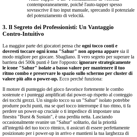
contemporaneamente, poiché l'auto-tapper spesso
sovrascrive il tuo input manuale, sprecando il potenziale
del potenziamento di velocità.
3. Il Segreto dei Professionisti: Un Vantaggio
Contro-Intuitivo
La maggior parte dei giocatori pensa che
ogni tocco conti e
dovresti toccare ogni icona "Sahur" non appena appare
sia il
modo migliore per giocare. Sbagliano. Il vero segreto per superare la
barriera dei 500k punti è fare l'opposto:
ignorare strategicamente
le icone "Sahur" isolate a basso valore per mantenere il tuo
ritmo combo e preservare lo spazio sullo schermo per cluster di
valore più alto o power-up.
Ecco perché funziona:
Il motore di punteggio del gioco favorisce fortemente le combo
sostenute e i punteggi amplificati dai power-up rispetto al conteggio
dei tocchi grezzi. Un singolo tocco su un "Sahur" isolato potrebbe
produrre pochi punti, ma se quel tocco interrompe il tuo ritmo, ti fa
perdere un power-up cruciale o ti impedisce di impostare una
finestra "Burst & Sustain", è una perdita netta. Lasciando
occasionalmente svanire un "Sahur" solitario, dai la priorità
all'integrità del tuo tocco ritmico, ti assicuri di essere perfettamente
posizionato per i power-up in arrivo e mantieni la tua larghezza di