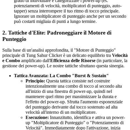
grado di individuare e categorizzare i power-up (es.
potenziamenti di velocità, moltiplicatori di punteggio, auto-
tapper) senza interrompere il tuo ritmo di tocco principale.
Ignorare un moltiplicatore di punteggio anche per un secondo
può costarti migliaia di punti a lungo termine.
2. Tattiche d'Elite: Padroneggiare il Motore di
Punteggio
Sulla base di un'analisi approfondita, il "Motore di Punteggio"
principale di Tung Sahur Clicker è un delicato equilibrio tra
Velocità
e Combo
amplificato dall'
Efficienza delle Risorse
(in particolare, la
gestione dei power-up). Le nostre tattiche sfruttano questa sinergia.
Tattica Avanzata: La Combo "Burst & Sustain"
Principio:
Questa tattica consiste nel costruire
intenzionalmente una combo di tocco al secondo alta
all'inizio di una finestra di power-up, quindi nel
mantenere quel ritmo per massimizzare la durata e
l'effetto del power-up. Sfrutta l'aumento esponenziale
del punteggio derivante dal tocco sostenuto ad alta
velocità all'interno di un moltiplicatore.
Esecuzione:
Innanzitutto, identifica e attiva un power-
up "Moltiplicatore di Punteggio" o "Potenziamento di
Velocità". Immediatamente dopo l'attivazione, inizia