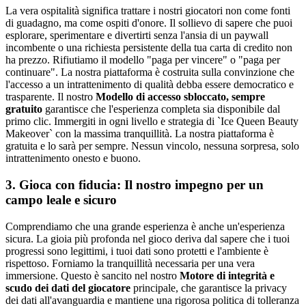
La vera ospitalità significa trattare i nostri giocatori non come fonti
di guadagno, ma come ospiti d'onore. Il sollievo di sapere che puoi
esplorare, sperimentare e divertirti senza l'ansia di un paywall
incombente o una richiesta persistente della tua carta di credito non
ha prezzo. Rifiutiamo il modello "paga per vincere" o "paga per
continuare". La nostra piattaforma è costruita sulla convinzione che
l'accesso a un intrattenimento di qualità debba essere democratico e
trasparente. Il nostro
Modello di accesso sbloccato, sempre
gratuito
garantisce che l'esperienza completa sia disponibile dal
primo clic. Immergiti in ogni livello e strategia di `Ice Queen Beauty
Makeover` con la massima tranquillità. La nostra piattaforma è
gratuita e lo sarà per sempre. Nessun vincolo, nessuna sorpresa, solo
intrattenimento onesto e buono.
3. Gioca con fiducia: Il nostro impegno per un
campo leale e sicuro
Comprendiamo che una grande esperienza è anche un'esperienza
sicura. La gioia più profonda nel gioco deriva dal sapere che i tuoi
progressi sono legittimi, i tuoi dati sono protetti e l'ambiente è
rispettoso. Forniamo la tranquillità necessaria per una vera
immersione. Questo è sancito nel nostro
Motore di integrità e
scudo dei dati del giocatore
principale, che garantisce la privacy
dei dati all'avanguardia e mantiene una rigorosa politica di tolleranza