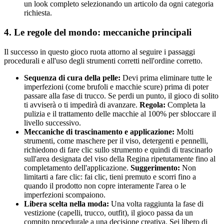
un look completo selezionando un articolo da ogni categoria
richiesta.
4. Le regole del mondo: meccaniche principali
Il successo in questo gioco ruota attorno al seguire i passaggi
procedurali e all'uso degli strumenti corretti nell'ordine corretto.
Sequenza di cura della pelle:
Devi prima eliminare tutte le
imperfezioni (come brufoli e macchie scure) prima di poter
passare alla fase di trucco. Se perdi un punto, il gioco di solito
ti avviserà o ti impedirà di avanzare.
Regola:
Completa la
pulizia e il trattamento delle macchie al 100% per sbloccare il
livello successivo.
Meccaniche di trascinamento e applicazione:
Molti
strumenti, come maschere per il viso, detergenti e pennelli,
richiedono di fare clic sullo strumento e quindi di trascinarlo
sull'area designata del viso della Regina ripetutamente fino al
completamento dell'applicazione.
Suggerimento:
Non
limitarti a fare clic: fai clic, tieni premuto e scorri fino a
quando il prodotto non copre interamente l'area o le
imperfezioni scompaiono.
Libera scelta nella moda:
Una volta raggiunta la fase di
vestizione (capelli, trucco, outfit), il gioco passa da un
compito procedurale a una decisione creativa. Sei libero di