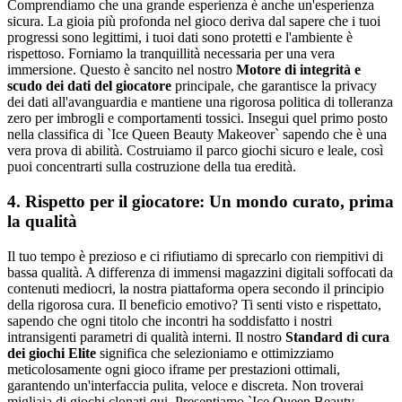
Comprendiamo che una grande esperienza è anche un'esperienza
sicura. La gioia più profonda nel gioco deriva dal sapere che i tuoi
progressi sono legittimi, i tuoi dati sono protetti e l'ambiente è
rispettoso. Forniamo la tranquillità necessaria per una vera
immersione. Questo è sancito nel nostro
Motore di integrità e
scudo dei dati del giocatore
principale, che garantisce la privacy
dei dati all'avanguardia e mantiene una rigorosa politica di tolleranza
zero per imbrogli e comportamenti tossici. Insegui quel primo posto
nella classifica di `Ice Queen Beauty Makeover` sapendo che è una
vera prova di abilità. Costruiamo il parco giochi sicuro e leale, così
puoi concentrarti sulla costruzione della tua eredità.
4. Rispetto per il giocatore: Un mondo curato, prima
la qualità
Il tuo tempo è prezioso e ci rifiutiamo di sprecarlo con riempitivi di
bassa qualità. A differenza di immensi magazzini digitali soffocati da
contenuti mediocri, la nostra piattaforma opera secondo il principio
della rigorosa cura. Il beneficio emotivo? Ti senti visto e rispettato,
sapendo che ogni titolo che incontri ha soddisfatto i nostri
intransigenti parametri di qualità interni. Il nostro
Standard di cura
dei giochi Elite
significa che selezioniamo e ottimizziamo
meticolosamente ogni gioco iframe per prestazioni ottimali,
garantendo un'interfaccia pulita, veloce e discreta. Non troverai
migliaia di giochi clonati qui. Presentiamo `Ice Queen Beauty