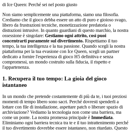
di Ice Queen: Perché sei nel posto giusto
Non siamo semplicemente una piattaforma, siamo una filosofia.
Crediamo che il gioco debba essere un atto di puro e gioioso svago,
libero da frustrazioni tecniche, monetizzazione predatoria o
distrazioni intrusive. In quanto guardiani di questo marchio, la nostra
ossessione è singolare:
Gestiamo ogni attrito, così puoi
concentrarti puramente sul divertimento.
Rispettiamo il tuo
tempo, la tua intelligenza e la tua passione. Quando scegli la nostra
piattaforma per la tua evasione con Ice Queen, scegli un partner
dedicato a fornire l'esperienza di gioco H5 definitiva e senza
compromessi, un mondo costruito sulla fiducia, il rispetto e
l'appartenenza.
1. Recupera il tuo tempo: La gioia del gioco
istantaneo
In un mondo che pretende costantemente di più da te, i tuoi preziosi
momenti di tempo libero sono sacri. Perché dovresti spenderli a
lottare con file di installazione, aspettare patch o liberare spazio di
archiviazione? Vediamo la tecnologia non come una barriera, ma
come un ponte. La nostra promessa principale è
Immediata
.
Eliminiamo ogni barriera tecnica tra te e il tuo intrattenimento perché
il tuo divertimento dovrebbe essere istantaneo, non ritardato. Questo