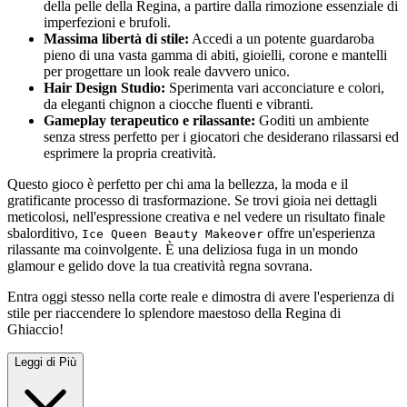
della pelle della Regina, a partire dalla rimozione essenziale di
imperfezioni e brufoli.
Massima libertà di stile:
Accedi a un potente guardaroba
pieno di una vasta gamma di abiti, gioielli, corone e mantelli
per progettare un look reale davvero unico.
Hair Design Studio:
Sperimenta vari acconciature e colori,
da eleganti chignon a ciocche fluenti e vibranti.
Gameplay terapeutico e rilassante:
Goditi un ambiente
senza stress perfetto per i giocatori che desiderano rilassarsi ed
esprimere la propria creatività.
Questo gioco è perfetto per chi ama la bellezza, la moda e il
gratificante processo di trasformazione. Se trovi gioia nei dettagli
meticolosi, nell'espressione creativa e nel vedere un risultato finale
sbalorditivo,
offre un'esperienza
Ice Queen Beauty Makeover
rilassante ma coinvolgente. È una deliziosa fuga in un mondo
glamour e gelido dove la tua creatività regna sovrana.
Entra oggi stesso nella corte reale e dimostra di avere l'esperienza di
stile per riaccendere lo splendore maestoso della Regina di
Ghiaccio!
Leggi di Più