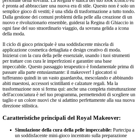
personale della sovrana. La Regina è stanca del suo look iconico ed
è pronta ad abbracciare una nuova era di stile. Questo non è solo un
semplice gioco di vestiti; è una sfida di trasformazione a tutto tondo.
Dalla gestione dei comuni problemi della pelle alla creazione di un
nuovo e rivoluzionario ensemble, guiderai la Regina di Ghiaccio in
ogni fase del suo straordinario viaggio, da sovrana gelida a icona
della moda.
Il ciclo di gioco principale è una soddisfacente miscela di
applicazione cosmetica dettagliata e design creativo di moda.
Inizierai con la cura della pelle essenziale, usando i tuoi strumenti
per trattare con cura le imperfezioni e garantire una base
impeccabile. Questo passaggio terapeutico è fondamentale prima di
passare alla parte entusiasmante: il makeover! I giocatori si
tufferanno quindi in un vasto guardaroba, mescolando e abbinando
abiti maestosi, accessori scintillanti e calzature regali. Ma la
trasformazione non si ferma qui: anche una completa ristrutturazione
dell'acconciatura è nel tuo programma, permettendoti di scegliere un
taglio e un colore nuovi che si adattino perfettamente alla sua nuova
direzione stilistica.
Caratteristiche principali del Royal Makeover:
Simulazione della cura della pelle impeccabile:
Partecipa a
un soddisfacente mini-gioco incentrato sulla preparazione