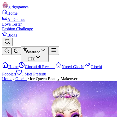
girlgogames
Home
All Games
Love Tester
Fashion Challenge
Blogs
Italiano
🇮🇹
Home
Giocati di Recente
Nuovi Giochi
Giochi
Popolari
I Miei Preferiti
Home
Giochi
Ice Queen Beauty Makeover