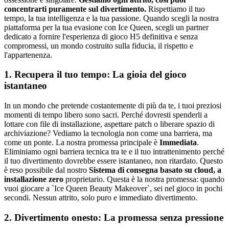
concentrarti puramente sul divertimento.
Rispettiamo il tuo
tempo, la tua intelligenza e la tua passione. Quando scegli la nostra
piattaforma per la tua evasione con Ice Queen, scegli un partner
dedicato a fornire l'esperienza di gioco H5 definitiva e senza
compromessi, un mondo costruito sulla fiducia, il rispetto e
l'appartenenza.
1. Recupera il tuo tempo: La gioia del gioco
istantaneo
In un mondo che pretende costantemente di più da te, i tuoi preziosi
momenti di tempo libero sono sacri. Perché dovresti spenderli a
lottare con file di installazione, aspettare patch o liberare spazio di
archiviazione? Vediamo la tecnologia non come una barriera, ma
come un ponte. La nostra promessa principale è
Immediata
.
Eliminiamo ogni barriera tecnica tra te e il tuo intrattenimento perché
il tuo divertimento dovrebbe essere istantaneo, non ritardato. Questo
è reso possibile dal nostro
Sistema di consegna basato su cloud, a
installazione zero
proprietario. Questa è la nostra promessa: quando
vuoi giocare a `Ice Queen Beauty Makeover`, sei nel gioco in pochi
secondi. Nessun attrito, solo puro e immediato divertimento.
2. Divertimento onesto: La promessa senza pressione