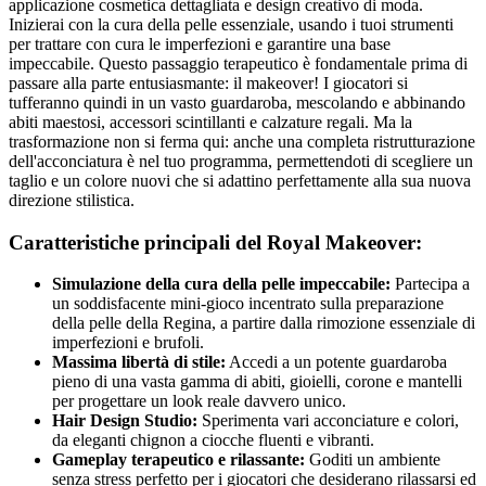
applicazione cosmetica dettagliata e design creativo di moda.
Inizierai con la cura della pelle essenziale, usando i tuoi strumenti
per trattare con cura le imperfezioni e garantire una base
impeccabile. Questo passaggio terapeutico è fondamentale prima di
passare alla parte entusiasmante: il makeover! I giocatori si
tufferanno quindi in un vasto guardaroba, mescolando e abbinando
abiti maestosi, accessori scintillanti e calzature regali. Ma la
trasformazione non si ferma qui: anche una completa ristrutturazione
dell'acconciatura è nel tuo programma, permettendoti di scegliere un
taglio e un colore nuovi che si adattino perfettamente alla sua nuova
direzione stilistica.
Caratteristiche principali del Royal Makeover:
Simulazione della cura della pelle impeccabile:
Partecipa a
un soddisfacente mini-gioco incentrato sulla preparazione
della pelle della Regina, a partire dalla rimozione essenziale di
imperfezioni e brufoli.
Massima libertà di stile:
Accedi a un potente guardaroba
pieno di una vasta gamma di abiti, gioielli, corone e mantelli
per progettare un look reale davvero unico.
Hair Design Studio:
Sperimenta vari acconciature e colori,
da eleganti chignon a ciocche fluenti e vibranti.
Gameplay terapeutico e rilassante:
Goditi un ambiente
senza stress perfetto per i giocatori che desiderano rilassarsi ed