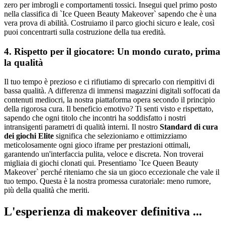
zero per imbrogli e comportamenti tossici. Insegui quel primo posto
nella classifica di `Ice Queen Beauty Makeover` sapendo che è una
vera prova di abilità. Costruiamo il parco giochi sicuro e leale, così
puoi concentrarti sulla costruzione della tua eredità.
4. Rispetto per il giocatore: Un mondo curato, prima
la qualità
Il tuo tempo è prezioso e ci rifiutiamo di sprecarlo con riempitivi di
bassa qualità. A differenza di immensi magazzini digitali soffocati da
contenuti mediocri, la nostra piattaforma opera secondo il principio
della rigorosa cura. Il beneficio emotivo? Ti senti visto e rispettato,
sapendo che ogni titolo che incontri ha soddisfatto i nostri
intransigenti parametri di qualità interni. Il nostro
Standard di cura
dei giochi Elite
significa che selezioniamo e ottimizziamo
meticolosamente ogni gioco iframe per prestazioni ottimali,
garantendo un'interfaccia pulita, veloce e discreta. Non troverai
migliaia di giochi clonati qui. Presentiamo `Ice Queen Beauty
Makeover` perché riteniamo che sia un gioco eccezionale che vale il
tuo tempo. Questa è la nostra promessa curatoriale: meno rumore,
più della qualità che meriti.
L'esperienza di makeover definitiva ...