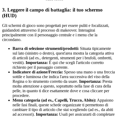
3. Leggere il campo di battaglia: il tuo schermo
(HUD)
Gli schermi di gioco sono progettati per essere puliti e focalizzati,
guidandoti attraverso il processo di makeover. Interagirai
principalmente con il personaggio centrale e i menu che la
circondano.
Barra di selezione strumenti/prodotti:
Situata tipicamente
sul lato (sinistro o destro), quest'area mostra la categoria attiva
di articoli (ad es., detergenti, strumenti per i brufoli, ombretti,
vestiti).
Importanza:
È qui che scegli l'articolo corretto
richiesto per il passaggio corrente.
Indicatore di azione/Freccia:
Spesso una mano o una freccia
sottile e luminosa che indica l'area successiva del viso della
Regina o lo strumento corretto da usare.
Importanza:
Presta
molta attenzione a questo, soprattutto nella fase di cura della
pelle, in quanto ti dice esattamente dove e cosa cliccare per
procedere.
Menu categoria (ad es., Capelli, Trucco, Abito):
Appaiono
nelle fasi finali, queste schede organizzate ti permettono di
cambiare il tipo di articolo che stai scegliendo (ad es., da abiti
ad accessori).
Importanza:
Usali per assicurarti di completare