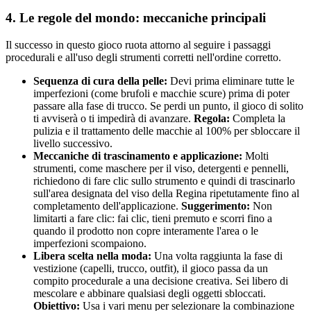
4. Le regole del mondo: meccaniche principali
Il successo in questo gioco ruota attorno al seguire i passaggi
procedurali e all'uso degli strumenti corretti nell'ordine corretto.
Sequenza di cura della pelle:
Devi prima eliminare tutte le
imperfezioni (come brufoli e macchie scure) prima di poter
passare alla fase di trucco. Se perdi un punto, il gioco di solito
ti avviserà o ti impedirà di avanzare.
Regola:
Completa la
pulizia e il trattamento delle macchie al 100% per sbloccare il
livello successivo.
Meccaniche di trascinamento e applicazione:
Molti
strumenti, come maschere per il viso, detergenti e pennelli,
richiedono di fare clic sullo strumento e quindi di trascinarlo
sull'area designata del viso della Regina ripetutamente fino al
completamento dell'applicazione.
Suggerimento:
Non
limitarti a fare clic: fai clic, tieni premuto e scorri fino a
quando il prodotto non copre interamente l'area o le
imperfezioni scompaiono.
Libera scelta nella moda:
Una volta raggiunta la fase di
vestizione (capelli, trucco, outfit), il gioco passa da un
compito procedurale a una decisione creativa. Sei libero di
mescolare e abbinare qualsiasi degli oggetti sbloccati.
Obiettivo:
Usa i vari menu per selezionare la combinazione