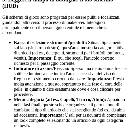
(HUD)
Gli schermi di gioco sono progettati per essere puliti e focalizzati,
guidandoti attraverso il processo di makeover. Interagirai
principalmente con il personaggio centrale e i menu che la
circondano.
Barra di selezione strumenti/prodotti:
Situata tipicamente
sul lato (sinistro o destro), quest'area mostra la categoria attiva
di articoli (ad es., detergenti, strumenti per i brufoli, ombretti,
vestiti).
Importanza:
È qui che scegli l'articolo corretto
richiesto per il passaggio corrente.
Indicatore di azione/Freccia:
Spesso una mano o una freccia
sottile e luminosa che indica l'area successiva del viso della
Regina o lo strumento corretto da usare.
Importanza:
Presta
molta attenzione a questo, soprattutto nella fase di cura della
pelle, in quanto ti dice esattamente dove e cosa cliccare per
procedere.
Menu categoria (ad es., Capelli, Trucco, Abito):
Appaiono
nelle fasi finali, queste schede organizzate ti permettono di
cambiare il tipo di articolo che stai scegliendo (ad es., da abiti
ad accessori).
Importanza:
Usali per assicurarti di completare
un look completo selezionando un articolo da ogni categoria
richiesta.