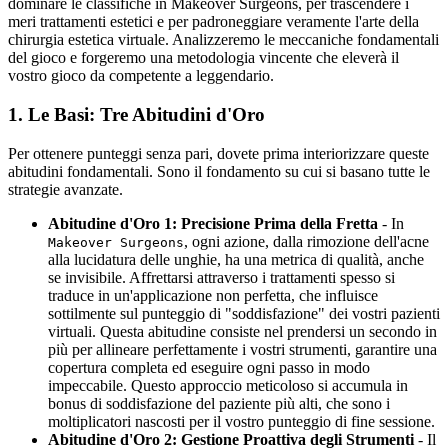
dominare le classifiche in Makeover Surgeons, per trascendere i
meri trattamenti estetici e per padroneggiare veramente l'arte della
chirurgia estetica virtuale. Analizzeremo le meccaniche fondamentali
del gioco e forgeremo una metodologia vincente che eleverà il
vostro gioco da competente a leggendario.
1. Le Basi: Tre Abitudini d'Oro
Per ottenere punteggi senza pari, dovete prima interiorizzare queste
abitudini fondamentali. Sono il fondamento su cui si basano tutte le
strategie avanzate.
Abitudine d'Oro 1: Precisione Prima della Fretta
- In
, ogni azione, dalla rimozione dell'acne
Makeover Surgeons
alla lucidatura delle unghie, ha una metrica di qualità, anche
se invisibile. Affrettarsi attraverso i trattamenti spesso si
traduce in un'applicazione non perfetta, che influisce
sottilmente sul punteggio di "soddisfazione" dei vostri pazienti
virtuali. Questa abitudine consiste nel prendersi un secondo in
più per allineare perfettamente i vostri strumenti, garantire una
copertura completa ed eseguire ogni passo in modo
impeccabile. Questo approccio meticoloso si accumula in
bonus di soddisfazione del paziente più alti, che sono i
moltiplicatori nascosti per il vostro punteggio di fine sessione.
Abitudine d'Oro 2: Gestione Proattiva degli Strumenti
- Il