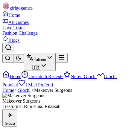
girlgogames
Home
All Games
Love Tester
Fashion Challenge
Blogs
Italiano
🇮🇹
Home
Giocati di Recente
Nuovi Giochi
Giochi
Popolari
I Miei Preferiti
Home
Giochi
Makeover Surgeons
Makeover Surgeons
Trasforma. Ripristina. Rilassati.
Gioca