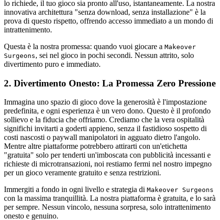
lo richiede, il tuo gioco sia pronto all'uso, istantaneamente. La nostra
innovativa architettura "senza download, senza installazione" è la
prova di questo rispetto, offrendo accesso immediato a un mondo di
intrattenimento.
Questa è la nostra promessa: quando vuoi giocare a
Makeover
, sei nel gioco in pochi secondi. Nessun attrito, solo
Surgeons
divertimento puro e immediato.
2. Divertimento Onesto: La Promessa Zero Pressione
Immagina uno spazio di gioco dove la generosità è l'impostazione
predefinita, e ogni esperienza è un vero dono. Questo è il profondo
sollievo e la fiducia che offriamo. Crediamo che la vera ospitalità
significhi invitarti a goderti appieno, senza il fastidioso sospetto di
costi nascosti o paywall manipolatori in agguato dietro l'angolo.
Mentre altre piattaforme potrebbero attirarti con un'etichetta
"gratuita" solo per tenderti un'imboscata con pubblicità incessanti e
richieste di microtransazioni, noi restiamo fermi nel nostro impegno
per un gioco veramente gratuito e senza restrizioni.
Immergiti a fondo in ogni livello e strategia di
Makeover Surgeons
con la massima tranquillità. La nostra piattaforma è gratuita, e lo sarà
per sempre. Nessun vincolo, nessuna sorpresa, solo intrattenimento
onesto e genuino.