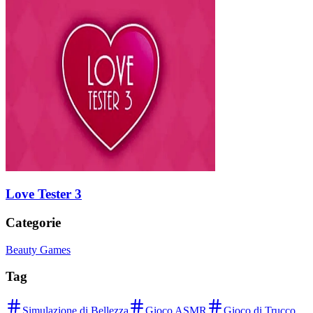
Love Tester 3
Categorie
Beauty Games
Tag
Simulazione di Bellezza
Gioco ASMR
Gioco di Trucco