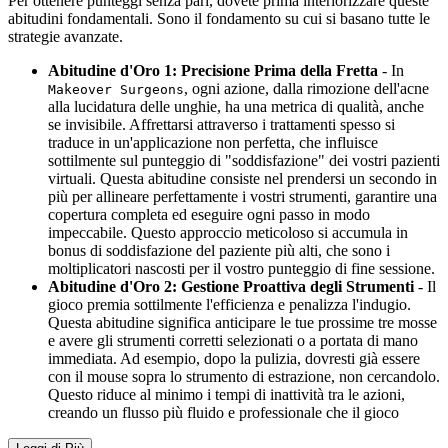
Per ottenere punteggi senza pari, dovete prima interiorizzare queste
abitudini fondamentali. Sono il fondamento su cui si basano tutte le
strategie avanzate.
Abitudine d'Oro 1: Precisione Prima della Fretta
- In
, ogni azione, dalla rimozione dell'acne
Makeover Surgeons
alla lucidatura delle unghie, ha una metrica di qualità, anche
se invisibile. Affrettarsi attraverso i trattamenti spesso si
traduce in un'applicazione non perfetta, che influisce
sottilmente sul punteggio di "soddisfazione" dei vostri pazienti
virtuali. Questa abitudine consiste nel prendersi un secondo in
più per allineare perfettamente i vostri strumenti, garantire una
copertura completa ed eseguire ogni passo in modo
impeccabile. Questo approccio meticoloso si accumula in
bonus di soddisfazione del paziente più alti, che sono i
moltiplicatori nascosti per il vostro punteggio di fine sessione.
Abitudine d'Oro 2: Gestione Proattiva degli Strumenti
- Il
gioco premia sottilmente l'efficienza e penalizza l'indugio.
Questa abitudine significa anticipare le tue prossime tre mosse
e avere gli strumenti corretti selezionati o a portata di mano
immediata. Ad esempio, dopo la pulizia, dovresti già essere
con il mouse sopra lo strumento di estrazione, non cercandolo.
Questo riduce al minimo i tempi di inattività tra le azioni,
creando un flusso più fluido e professionale che il gioco