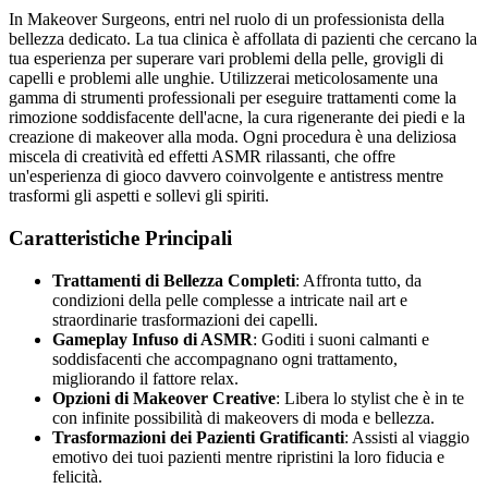
In Makeover Surgeons, entri nel ruolo di un professionista della
bellezza dedicato. La tua clinica è affollata di pazienti che cercano la
tua esperienza per superare vari problemi della pelle, grovigli di
capelli e problemi alle unghie. Utilizzerai meticolosamente una
gamma di strumenti professionali per eseguire trattamenti come la
rimozione soddisfacente dell'acne, la cura rigenerante dei piedi e la
creazione di makeover alla moda. Ogni procedura è una deliziosa
miscela di creatività ed effetti ASMR rilassanti, che offre
un'esperienza di gioco davvero coinvolgente e antistress mentre
trasformi gli aspetti e sollevi gli spiriti.
Caratteristiche Principali
Trattamenti di Bellezza Completi
: Affronta tutto, da
condizioni della pelle complesse a intricate nail art e
straordinarie trasformazioni dei capelli.
Gameplay Infuso di ASMR
: Goditi i suoni calmanti e
soddisfacenti che accompagnano ogni trattamento,
migliorando il fattore relax.
Opzioni di Makeover Creative
: Libera lo stylist che è in te
con infinite possibilità di makeovers di moda e bellezza.
Trasformazioni dei Pazienti Gratificanti
: Assisti al viaggio
emotivo dei tuoi pazienti mentre ripristini la loro fiducia e
felicità.