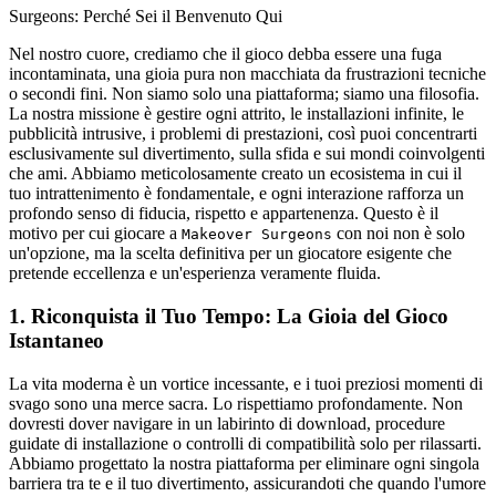
Surgeons: Perché Sei il Benvenuto Qui
Nel nostro cuore, crediamo che il gioco debba essere una fuga
incontaminata, una gioia pura non macchiata da frustrazioni tecniche
o secondi fini. Non siamo solo una piattaforma; siamo una filosofia.
La nostra missione è gestire ogni attrito, le installazioni infinite, le
pubblicità intrusive, i problemi di prestazioni, così puoi concentrarti
esclusivamente sul divertimento, sulla sfida e sui mondi coinvolgenti
che ami. Abbiamo meticolosamente creato un ecosistema in cui il
tuo intrattenimento è fondamentale, e ogni interazione rafforza un
profondo senso di fiducia, rispetto e appartenenza. Questo è il
motivo per cui giocare a
con noi non è solo
Makeover Surgeons
un'opzione, ma la scelta definitiva per un giocatore esigente che
pretende eccellenza e un'esperienza veramente fluida.
1. Riconquista il Tuo Tempo: La Gioia del Gioco
Istantaneo
La vita moderna è un vortice incessante, e i tuoi preziosi momenti di
svago sono una merce sacra. Lo rispettiamo profondamente. Non
dovresti dover navigare in un labirinto di download, procedure
guidate di installazione o controlli di compatibilità solo per rilassarti.
Abbiamo progettato la nostra piattaforma per eliminare ogni singola
barriera tra te e il tuo divertimento, assicurandoti che quando l'umore