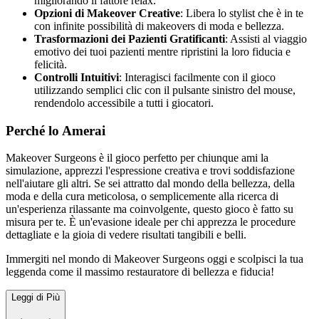
migliorando il fattore relax.
Opzioni di Makeover Creative
: Libera lo stylist che è in te
con infinite possibilità di makeovers di moda e bellezza.
Trasformazioni dei Pazienti Gratificanti
: Assisti al viaggio
emotivo dei tuoi pazienti mentre ripristini la loro fiducia e
felicità.
Controlli Intuitivi
: Interagisci facilmente con il gioco
utilizzando semplici clic con il pulsante sinistro del mouse,
rendendolo accessibile a tutti i giocatori.
Perché lo Amerai
Makeover Surgeons è il gioco perfetto per chiunque ami la
simulazione, apprezzi l'espressione creativa e trovi soddisfazione
nell'aiutare gli altri. Se sei attratto dal mondo della bellezza, della
moda e della cura meticolosa, o semplicemente alla ricerca di
un'esperienza rilassante ma coinvolgente, questo gioco è fatto su
misura per te. È un'evasione ideale per chi apprezza le procedure
dettagliate e la gioia di vedere risultati tangibili e belli.
Immergiti nel mondo di Makeover Surgeons oggi e scolpisci la tua
leggenda come il massimo restauratore di bellezza e fiducia!
Leggi di Più