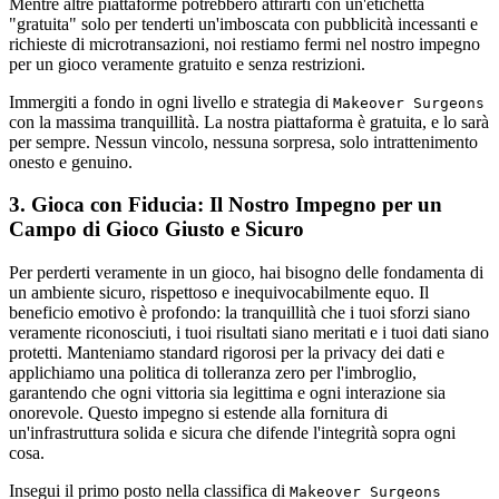
Mentre altre piattaforme potrebbero attirarti con un'etichetta
"gratuita" solo per tenderti un'imboscata con pubblicità incessanti e
richieste di microtransazioni, noi restiamo fermi nel nostro impegno
per un gioco veramente gratuito e senza restrizioni.
Immergiti a fondo in ogni livello e strategia di
Makeover Surgeons
con la massima tranquillità. La nostra piattaforma è gratuita, e lo sarà
per sempre. Nessun vincolo, nessuna sorpresa, solo intrattenimento
onesto e genuino.
3. Gioca con Fiducia: Il Nostro Impegno per un
Campo di Gioco Giusto e Sicuro
Per perderti veramente in un gioco, hai bisogno delle fondamenta di
un ambiente sicuro, rispettoso e inequivocabilmente equo. Il
beneficio emotivo è profondo: la tranquillità che i tuoi sforzi siano
veramente riconosciuti, i tuoi risultati siano meritati e i tuoi dati siano
protetti. Manteniamo standard rigorosi per la privacy dei dati e
applichiamo una politica di tolleranza zero per l'imbroglio,
garantendo che ogni vittoria sia legittima e ogni interazione sia
onorevole. Questo impegno si estende alla fornitura di
un'infrastruttura solida e sicura che difende l'integrità sopra ogni
cosa.
Insegui il primo posto nella classifica di
Makeover Surgeons