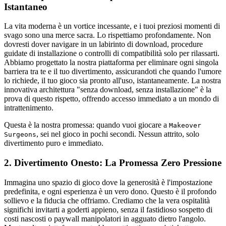
Istantaneo
La vita moderna è un vortice incessante, e i tuoi preziosi momenti di
svago sono una merce sacra. Lo rispettiamo profondamente. Non
dovresti dover navigare in un labirinto di download, procedure
guidate di installazione o controlli di compatibilità solo per rilassarti.
Abbiamo progettato la nostra piattaforma per eliminare ogni singola
barriera tra te e il tuo divertimento, assicurandoti che quando l'umore
lo richiede, il tuo gioco sia pronto all'uso, istantaneamente. La nostra
innovativa architettura "senza download, senza installazione" è la
prova di questo rispetto, offrendo accesso immediato a un mondo di
intrattenimento.
Questa è la nostra promessa: quando vuoi giocare a
Makeover
, sei nel gioco in pochi secondi. Nessun attrito, solo
Surgeons
divertimento puro e immediato.
2. Divertimento Onesto: La Promessa Zero Pressione
Immagina uno spazio di gioco dove la generosità è l'impostazione
predefinita, e ogni esperienza è un vero dono. Questo è il profondo
sollievo e la fiducia che offriamo. Crediamo che la vera ospitalità
significhi invitarti a goderti appieno, senza il fastidioso sospetto di
costi nascosti o paywall manipolatori in agguato dietro l'angolo.