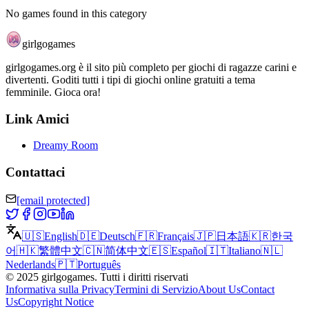
No games found in this category
girlgogames
girlgogames.org è il sito più completo per giochi di ragazze carini e
divertenti. Goditi tutti i tipi di giochi online gratuiti a tema
femminile. Gioca ora!
Link Amici
Dreamy Room
Contattaci
[email protected]
🇺🇸
English
🇩🇪
Deutsch
🇫🇷
Français
🇯🇵
日本語
🇰🇷
한국
어
🇭🇰
繁體中文
🇨🇳
简体中文
🇪🇸
Español
🇮🇹
Italiano
🇳🇱
Nederlands
🇵🇹
Português
©
2025
girlgogames
.
Tutti i diritti riservati
Informativa sulla Privacy
Termini di Servizio
About Us
Contact
Us
Copyright Notice