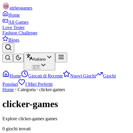
girlgogames
Home
All Games
Love Tester
Fashion Challenge
Blogs
Italiano
🇮🇹
Home
Giocati di Recente
Nuovi Giochi
Giochi
Popolari
I Miei Preferiti
Home
Categoria
clicker-games
clicker-games
Explore clicker-games games
0 giochi trovati