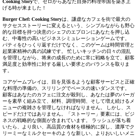
Cooking Story
で、ゼロからあなた自身の料理帝国を築き上
げる時が来ました！
Burger Chef: Cooking Story
は、謙虚なカフェを街で最大の
サクセスストーリーに変えるという、シンプルながらも野心
的な目標を持つ決意のシェフのエプロンにあなたを押し込
む、中毒性の高いビジネスシミュレーションゲームです。
パティをひっくり返すだけでなく、このゲームは時間管理と
起業家精神の真の試練です。 忙しいキッチンの日々の混乱
を管理しながら、将来の成長のために常に戦略を立て、顧客
満足度と効率性に対する厳しい要求とのバランスを取りま
す。
コアゲームプレイは、目を見張るような顧客サービスと正確
な料理の準備の、スリリングでペースの速いダンスです。
顧客はあなたのカフェに注文が殺到し、あなたは夢のバーガ
ーを素早く組み立て、材料、調理時間、そして増え続けるメ
ニューの複雑さを管理しなければなりません。 しかし、ス
ピードだけではありません。「ストーリー」要素には、ビジ
ネスの戦略的な側面が含まれています。 ラッシュが落ち着
いたら、より良い、高品質の食材を積極的に探し、濃厚でク
リーミーなミルクセーキのような新しい、よりおいしいメニ