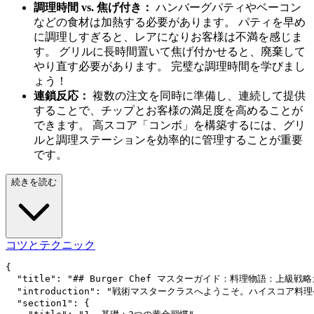
調理時間 vs. 焦げ付き：
ハンバーグパティやベーコン
などの食材は加熱する必要があります。 パティを早め
に調理しすぎると、レアになりお客様は不満を感じま
す。 グリルに長時間置いて焦げ付かせると、廃棄して
やり直す必要があります。 完璧な調理時間を学びまし
ょう！
連鎖反応：
複数の注文を同時に準備し、連続して提供
することで、チップとお客様の満足度を高めることが
できます。 高スコア「コンボ」を構築するには、グリ
ルと調理ステーションを効率的に管理することが重要
です。
続きを読む
コツとテクニック
{

  "title": "## Burger Chef マスターガイド：料理物語：上級戦略
  "introduction": "戦術マスタークラスへようこそ。ハイ
  "section1": {
