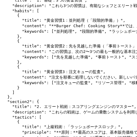
    "title": "1. 基礎：3つの黄金習慣",

    "description": "これら3つの習慣は、有能なシェフとエリ
    "habits": [

      {

        "title": "黄金習慣1：並列処理（「段階的準備」）",

        "content": "**Burger Chef: C
        "keywords": ["並列処理", "段階的準備", "ラッシュボーナ
      },

      {

        "title": "黄金習慣2：先を見越した準備（「事前トースト」）
        "content": "この習慣は、次の2〜3つの最も
        "keywords": ["先を見越した準備", "事前トースト", "
      },

      {

        "title": "黄金習慣3：注文キューの監査",

        "content": "注文を順番に処理しないでくださ
        "keywords": ["注文キューの監査", "リソース管理", "移
      }

    ]

  },

  "section2": {

    "title": "2. エリート戦術：スコアリングエンジンのマスター",

    "description": "これらの戦術は、ゲームの乗数システムを
    "tactics": [

      {

        "title": "上級戦術：「ラッシュボーナスロック」",

        "principle": "**原則：**最高のスコアは、基