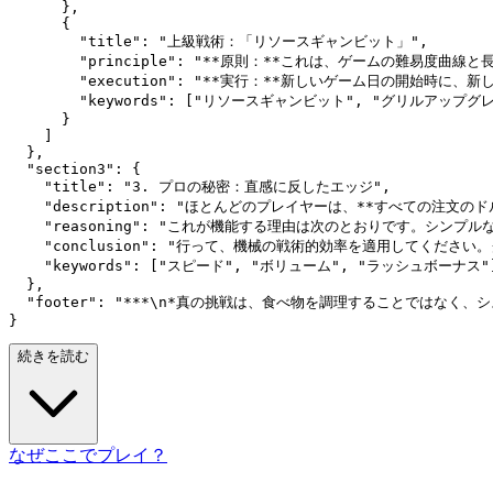
      },

      {

        "title": "上級戦術：「リソースギャンビット」",

        "principle": "**原則：**これは、ゲームの難
        "execution": "**実行：**新しいゲーム
        "keywords": ["リソースギャンビット", "グリルアップグレ
      }

    ]

  },

  "section3": {

    "title": "3. プロの秘密：直感に反したエッジ",

    "description": "ほとんどのプレイヤーは、**すべて
    "reasoning": "これが機能する理由は次のとおりです
    "conclusion": "行って、機械の戦術的効率を適用してくだ
    "keywords": ["スピード", "ボリューム", "ラッシュボーナス"]
  },

  "footer": "***\n*真の挑戦は、食べ物を調理することではなく、シ
続きを読む
なぜここでプレイ？