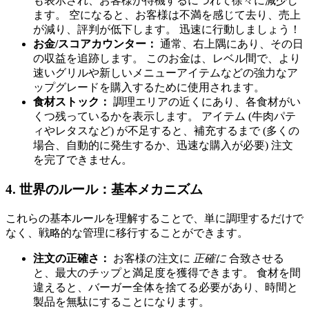
も表示され、お客様が待機するにつれて徐々に減少し
ます。 空になると、お客様は不満を感じて去り、売上
が減り、評判が低下します。 迅速に行動しましょう！
お金/スコアカウンター：
通常、右上隅にあり、その日
の収益を追跡します。 このお金は、レベル間で、より
速いグリルや新しいメニューアイテムなどの強力なア
ップグレードを購入するために使用されます。
食材ストック：
調理エリアの近くにあり、各食材がい
くつ残っているかを表示します。 アイテム (牛肉パテ
ィやレタスなど) が不足すると、補充するまで (多くの
場合、自動的に発生するか、迅速な購入が必要) 注文
を完了できません。
4. 世界のルール：基本メカニズム
これらの基本ルールを理解することで、単に調理するだけで
なく、戦略的な管理に移行することができます。
注文の正確さ：
お客様の注文に
正確に
合致させる
と、最大のチップと満足度を獲得できます。 食材を間
違えると、バーガー全体を捨てる必要があり、時間と
製品を無駄にすることになります。