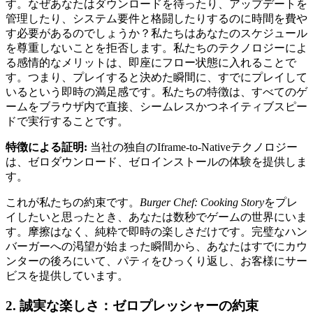
す。なぜあなたはダウンロードを待ったり、アップデートを
管理したり、システム要件と格闘したりするのに時間を費や
す必要があるのでしょうか？私たちはあなたのスケジュール
を尊重しないことを拒否します。私たちのテクノロジーによ
る感情的なメリットは、即座にフロー状態に入れることで
す。つまり、プレイすると決めた瞬間に、すでにプレイして
いるという即時の満足感です。私たちの特徴は、すべてのゲ
ームをブラウザ内で直接、シームレスかつネイティブスピー
ドで実行することです。
特徴による証明:
当社の独自のIframe-to-Nativeテクノロジー
は、ゼロダウンロード、ゼロインストールの体験を提供しま
す。
これが私たちの約束です。
Burger Chef: Cooking Story
をプレ
イしたいと思ったとき、あなたは数秒でゲームの世界にいま
す。摩擦はなく、純粋で即時の楽しさだけです。完璧なハン
バーガーへの渇望が始まった瞬間から、あなたはすでにカウ
ンターの後ろにいて、パティをひっくり返し、お客様にサー
ビスを提供しています。
2. 誠実な楽しさ：ゼロプレッシャーの約束