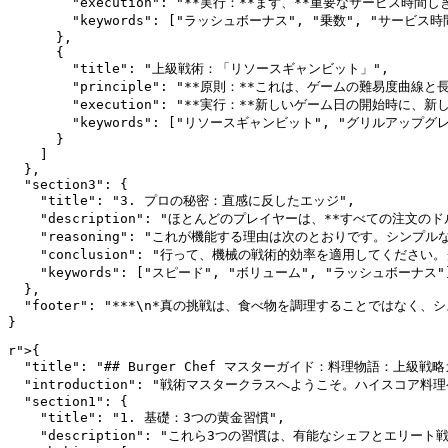
        "execution": "**実行：**まず、**重
        "keywords": ["ラッシュボーナス", "乗数", "サービス時
      },

      {

        "title": "上級戦術：「リソースギャンビット」",

        "principle": "**原則：**これは、ゲームの難
        "execution": "**実行：**新しいゲーム
        "keywords": ["リソースギャンビット", "グリルアップグレ
      }

    ]

  },

  "section3": {

    "title": "3. プロの秘密：直感に反したエッジ",

    "description": "ほとんどのプレイヤーは、**すべて
    "reasoning": "これが機能する理由は次のとおりです
    "conclusion": "行って、機械の戦術的効率を適用してくだ
    "keywords": ["スピード", "ボリューム", "ラッシュボーナス"]
  },

  "footer": "***\n*真の挑戦は、食べ物を調理することではなく、シ
r">
{

  "title": "## Burger Chef マスターガイド：料理物語：上級戦略
  "introduction": "戦術マスタークラスへようこそ。ハイ
  "section1": {

    "title": "1. 基礎：3つの黄金習慣",

    "description": "これら3つの習慣は、有能なシェフとエリ