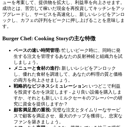
ューを考案して、提供物を拡大し、利益率を向上させます。
成功とは、苦労して稼いだ現金を再投資してキッチンをアッ
プグレードし、サービスを高速化し、新しいレシピをアンロ
ックし、カフェの評判をピークに押し上げることを意味しま
す。
Burger Chef: Cooking Storyの主な特徴
ペースの速い時間管理:
忙しいピーク時に、同時に発
生する注文を管理するあなたの反射神経と組織力を試
しましょう。
メニューと食材の進行:
新しいレシピをアンロック
し、優れた食材を調達して、あなたの料理の質と価格
の両方を向上させましょう。
戦略的なビジネスシミュレーション:
いつどこで利益
を投資するかを決定します - より良い設備を購入しま
すか、それとも新しいミルクセーキのフレーバーの研
究に資金を提供しますか？
顧客満足度の重視:
完璧な注文とタイムリーなサービ
スで顧客を満足させ、最大のチップを獲得し、忠実な
ファンを築きましょう。