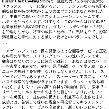
Burger Chef: Cooking Story
は、謙虚なカフェを街で最大の
サクセスストーリーに変えるという、シンプルながらも野心
的な目標を持つ決意のシェフのエプロンにあなたを押し込
む、中毒性の高いビジネスシミュレーションゲームです。
パティをひっくり返すだけでなく、このゲームは時間管理と
起業家精神の真の試練です。 忙しいキッチンの日々の混乱
を管理しながら、将来の成長のために常に戦略を立て、顧客
満足度と効率性に対する厳しい要求とのバランスを取りま
す。
コアゲームプレイは、目を見張るような顧客サービスと正確
な料理の準備の、スリリングでペースの速いダンスです。
顧客はあなたのカフェに注文が殺到し、あなたは夢のバーガ
ーを素早く組み立て、材料、調理時間、そして増え続けるメ
ニューの複雑さを管理しなければなりません。 しかし、ス
ピードだけではありません。「ストーリー」要素には、ビジ
ネスの戦略的な側面が含まれています。 ラッシュが落ち着
いたら、より良い、高品質の食材を積極的に探し、濃厚でク
リーミーなミルクセーキのような新しい、よりおいしいメニ
ューを考案して、提供物を拡大し、利益率を向上させます。
成功とは、苦労して稼いだ現金を再投資してキッチンをアッ
プグレードし、サービスを高速化し、新しいレシピをアンロ