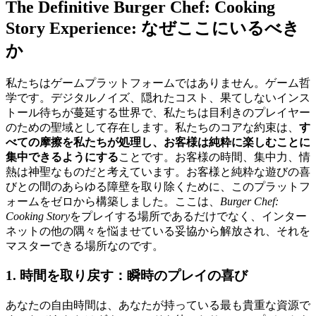
The Definitive Burger Chef: Cooking
Story Experience: なぜここにいるべき
か
私たちはゲームプラットフォームではありません。ゲーム哲
学です。デジタルノイズ、隠れたコスト、果てしないインス
トール待ちが蔓延する世界で、私たちは目利きのプレイヤー
のための聖域として存在します。私たちのコアな約束は、
す
べての摩擦を私たちが処理し、お客様は純粋に楽しむことに
集中できるようにする
ことです。お客様の時間、集中力、情
熱は神聖なものだと考えています。お客様と純粋な遊びの喜
びとの間のあらゆる障壁を取り除くために、このプラットフ
ォームをゼロから構築しました。ここは、
Burger Chef:
Cooking Story
をプレイする場所であるだけでなく、インター
ネットの他の隅々を悩ませている妥協から解放され、それを
マスターできる場所なのです。
1. 時間を取り戻す：瞬時のプレイの喜び
あなたの自由時間は、あなたが持っている最も貴重な資源で