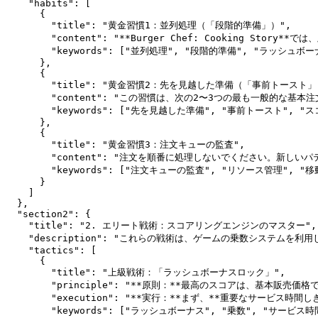
    "habits": [

      {

        "title": "黄金習慣1：並列処理（「段階的準備」）",

        "content": "**Burger Chef: C
        "keywords": ["並列処理", "段階的準備", "ラッシュボーナ
      },

      {

        "title": "黄金習慣2：先を見越した準備（「事前トースト」）
        "content": "この習慣は、次の2〜3つの最も
        "keywords": ["先を見越した準備", "事前トースト", "
      },

      {

        "title": "黄金習慣3：注文キューの監査",

        "content": "注文を順番に処理しないでくださ
        "keywords": ["注文キューの監査", "リソース管理", "移
      }

    ]

  },

  "section2": {

    "title": "2. エリート戦術：スコアリングエンジンのマスター",

    "description": "これらの戦術は、ゲームの乗数システムを
    "tactics": [

      {

        "title": "上級戦術：「ラッシュボーナスロック」",

        "principle": "**原則：**最高のスコアは、基
        "execution": "**実行：**まず、**重
        "keywords": ["ラッシュボーナス", "乗数", "サービス時