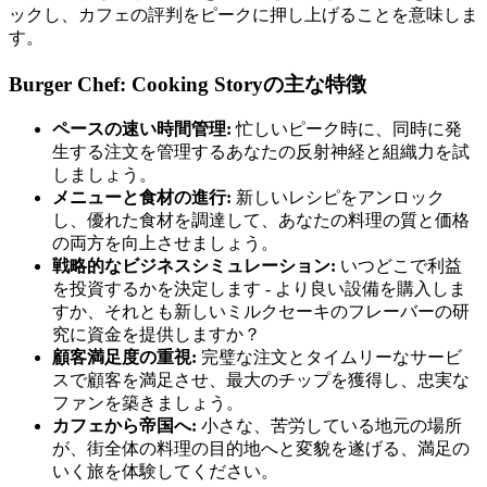
ックし、カフェの評判をピークに押し上げることを意味しま
す。
Burger Chef: Cooking Storyの主な特徴
ペースの速い時間管理:
忙しいピーク時に、同時に発
生する注文を管理するあなたの反射神経と組織力を試
しましょう。
メニューと食材の進行:
新しいレシピをアンロック
し、優れた食材を調達して、あなたの料理の質と価格
の両方を向上させましょう。
戦略的なビジネスシミュレーション:
いつどこで利益
を投資するかを決定します - より良い設備を購入しま
すか、それとも新しいミルクセーキのフレーバーの研
究に資金を提供しますか？
顧客満足度の重視:
完璧な注文とタイムリーなサービ
スで顧客を満足させ、最大のチップを獲得し、忠実な
ファンを築きましょう。
カフェから帝国へ:
小さな、苦労している地元の場所
が、街全体の料理の目的地へと変貌を遂げる、満足の
いく旅を体験してください。