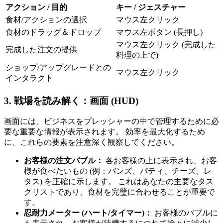
アクション / 目的
キー / ジェスチャー
食材/アクションの選択
マウス左クリック
食材のドラッグ＆ドロップ
マウス左ボタン (長押し)
マウス左クリック (完成した
完成した注文の提供
料理の上で)
ショップ/アップグレードとの
マウス左クリック
インタラクト
3. 戦場を読み解く：画面 (HUD)
画面には、ビジネスをプレッシャーの中で管理するために必
要な重要な情報が表示されます。 効率を最大化するため
に、これらの要素を注意深く観察してください。
お客様の注文バブル：
各お客様の上に表示され、お客
様が食べたいもの (例：バンズ、パティ、チーズ、レ
タス) を正確に示します。 これはあなたの主要なタス
クリストであり、食材を完璧に合わせることが重要で
す。
忍耐力メーター (ハート/タイマー)：
お客様のバブルに