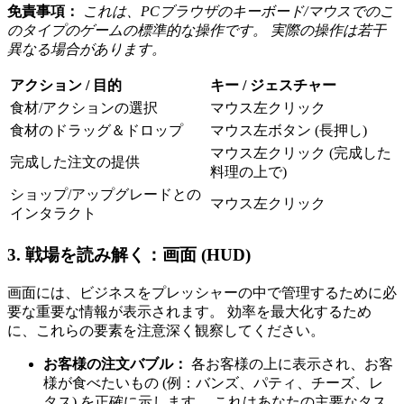
免責事項：
これは、PCブラウザのキーボード/マウスでのこ
のタイプのゲームの標準的な操作です。 実際の操作は若干
異なる場合があります。
アクション / 目的
キー / ジェスチャー
食材/アクションの選択
マウス左クリック
食材のドラッグ＆ドロップ
マウス左ボタン (長押し)
マウス左クリック (完成した
完成した注文の提供
料理の上で)
ショップ/アップグレードとの
マウス左クリック
インタラクト
3. 戦場を読み解く：画面 (HUD)
画面には、ビジネスをプレッシャーの中で管理するために必
要な重要な情報が表示されます。 効率を最大化するため
に、これらの要素を注意深く観察してください。
お客様の注文バブル：
各お客様の上に表示され、お客
様が食べたいもの (例：バンズ、パティ、チーズ、レ
タス) を正確に示します。 これはあなたの主要なタス