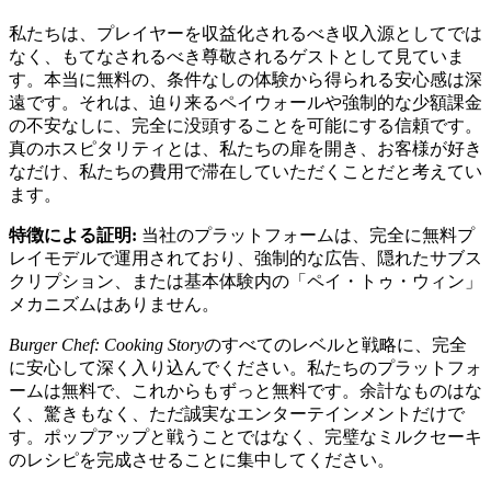
私たちは、プレイヤーを収益化されるべき収入源としてでは
なく、もてなされるべき尊敬されるゲストとして見ていま
す。本当に無料の、条件なしの体験から得られる安心感は深
遠です。それは、迫り来るペイウォールや強制的な少額課金
の不安なしに、完全に没頭することを可能にする信頼です。
真のホスピタリティとは、私たちの扉を開き、お客様が好き
なだけ、私たちの費用で滞在していただくことだと考えてい
ます。
特徴による証明:
当社のプラットフォームは、完全に無料プ
レイモデルで運用されており、強制的な広告、隠れたサブス
クリプション、または基本体験内の「ペイ・トゥ・ウィン」
メカニズムはありません。
Burger Chef: Cooking Story
のすべてのレベルと戦略に、完全
に安心して深く入り込んでください。私たちのプラットフォ
ームは無料で、これからもずっと無料です。余計なものはな
く、驚きもなく、ただ誠実なエンターテインメントだけで
す。ポップアップと戦うことではなく、完璧なミルクセーキ
のレシピを完成させることに集中してください。