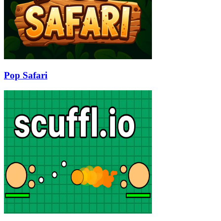
Pop Safari