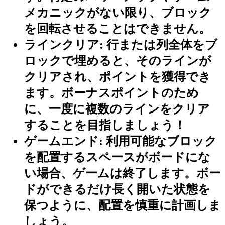
メカニックがない限り、ブロック
を回転させることはできません。
ラインクリア:
行または列全体をブ
ロックで埋めると、そのラインが
クリアされ、ポイントを獲得でき
ます。ボーナスポイントのため
に、一度に複数のラインをクリア
することを目指しましょう！
ゲームエンド:
利用可能なブロック
を配置するスペースがボードにな
い場合、ゲームは終了します。ボー
ドができるだけ長く開いた状態を
保つように、配置を慎重に計画しま
しょう。