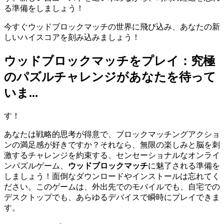
る準備をしましょう！
今すぐウッドブロックマッチの世界に飛び込み、あなたの新
しいハイスコアを刻み込みましょう！
ウッドブロックマッチをプレイ：究極
のパズルチャレンジがあなたを待って
いま...
す！
あなたは戦略的思考が得意で、ブロックマッチングアクショ
ンの満足感が好きですか？それなら、無限の楽しみと脳を刺
激するチャレンジを約束する、センセーショナルなオンライ
ンパズルゲーム、
ウッドブロックマッチ
に魅了される準備を
しましょう！面倒なダウンロードやインストールは忘れてく
ださい。このゲームは、外出先でのモバイルでも、自宅での
デスクトップでも、あらゆるデバイスで瞬時にプレイできま
す。