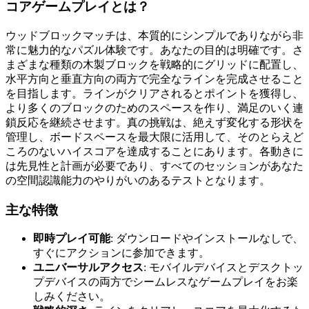
コアゲームプレイとは？
ウッドブロックマッチは、本質的にシンプルでありながら非
常に魅力的なパズル体験です。あなたの目的は明確です。さ
まざまな種類の木製ブロックを戦略的にグリッドに配置し、
水平方向と垂直方向の両方で完全なラインを完成させること
を目指します。ラインがクリアされるとポイントを獲得し、
より多くのブロックのためのスペースを作り、満足のいく連
鎖反応を継続させます。真の挑戦は、絶えず変化する形状を
管理し、ボードスペースを最大限に活用して、そのとらえど
ころのないハイスコアを達成することにあります。各動きに
は先見性と計画が必要であり、すべてのセッションがあなた
の空間認識能力のやりがいのあるテストとなります。
主な特徴
即時プレイ可能
: ダウンロードやインストールなしで、
すぐにアクションに参加できます。
ユニバーサルアクセス
: モバイルデバイスとデスクトッ
プデバイスの両方でシームレスなゲームプレイをお楽
しみください。