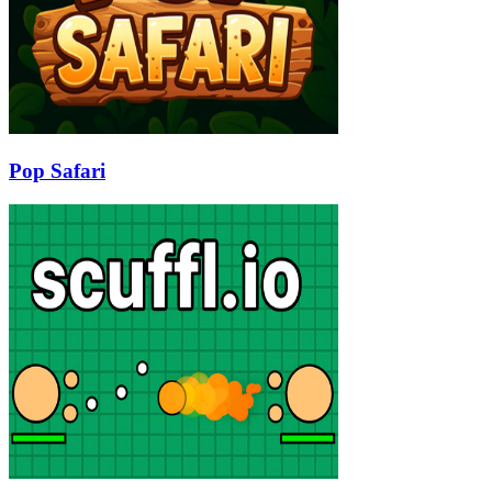
Pop Safari