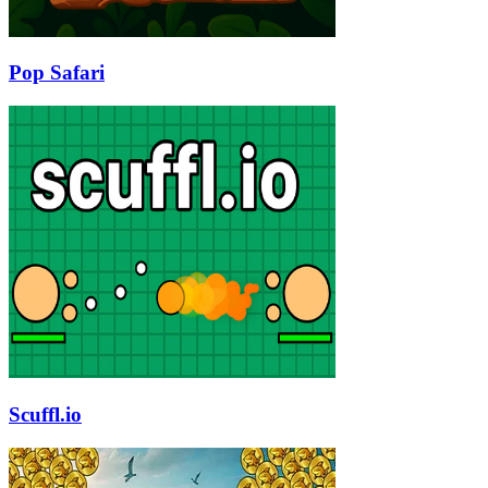
Pop Safari
Scuffl.io