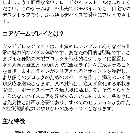
しましょう！面倒なダウンロードやインストールは忘れてく
ださい。このゲームは、外出先でのモバイルでも、自宅での
デスクトップでも、あらゆるデバイスで瞬時にプレイできま
す。
コアゲームプレイとは？
ウッドブロックマッチは、本質的にシンプルでありながら非
常に魅力的なパズル体験です。あなたの目的は明確です。さ
まざまな種類の木製ブロックを戦略的にグリッドに配置し、
水平方向と垂直方向の両方で完全なラインを完成させること
を目指します。ラインがクリアされるとポイントを獲得し、
より多くのブロックのためのスペースを作り、満足のいく連
鎖反応を継続させます。真の挑戦は、絶えず変化する形状を
管理し、ボードスペースを最大限に活用して、そのとらえど
ころのないハイスコアを達成することにあります。各動きに
は先見性と計画が必要であり、すべてのセッションがあなた
の空間認識能力のやりがいのあるテストとなります。
主な特徴