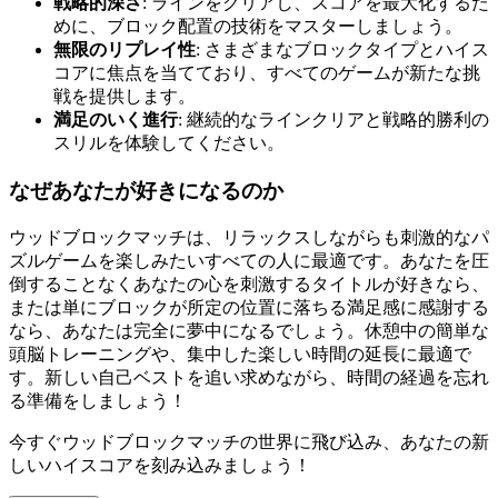
戦略的深さ
: ラインをクリアし、スコアを最大化するた
めに、ブロック配置の技術をマスターしましょう。
無限のリプレイ性
: さまざまなブロックタイプとハイス
コアに焦点を当てており、すべてのゲームが新たな挑
戦を提供します。
満足のいく進行
: 継続的なラインクリアと戦略的勝利の
スリルを体験してください。
なぜあなたが好きになるのか
ウッドブロックマッチは、リラックスしながらも刺激的なパ
ズルゲームを楽しみたいすべての人に最適です。あなたを圧
倒することなくあなたの心を刺激するタイトルが好きなら、
または単にブロックが所定の位置に落ちる満足感に感謝する
なら、あなたは完全に夢中になるでしょう。休憩中の簡単な
頭脳トレーニングや、集中した楽しい時間の延長に最適で
す。新しい自己ベストを追い求めながら、時間の経過を忘れ
る準備をしましょう！
今すぐウッドブロックマッチの世界に飛び込み、あなたの新
しいハイスコアを刻み込みましょう！