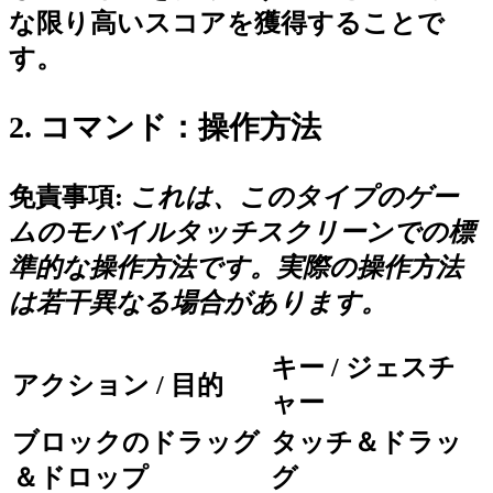
な限り高いスコアを獲得することで
す。
2. コマンド：操作方法
免責事項:
これは、このタイプのゲー
ムのモバイルタッチスクリーンでの標
準的な操作方法です。実際の操作方法
は若干異なる場合があります。
キー / ジェスチ
アクション / 目的
ャー
ブロックのドラッグ
タッチ＆ドラッ
＆ドロップ
グ