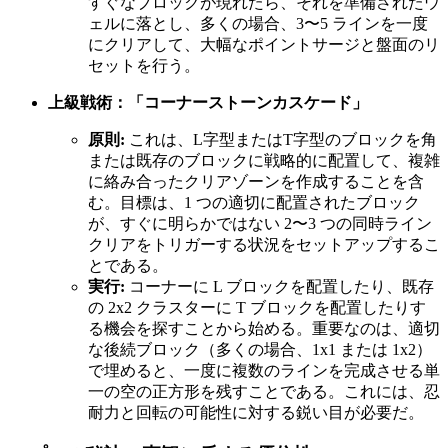
すぐなブロックが現れたら、それを準備されたウ
ェルに落とし、多くの場合、3〜5 ラインを一度
にクリアして、大幅なポイントサージと盤面のリ
セットを行う。
上級戦術：「コーナーストーンカスケード」
原則:
これは、L字型またはT字型のブロックを角
または既存のブロックに戦略的に配置して、複雑
に絡み合ったクリアゾーンを作成することを含
む。目標は、1 つの適切に配置されたブロック
が、すぐに明らかではない 2〜3 つの同時ライン
クリアをトリガーする状況をセットアップするこ
とである。
実行:
コーナーに L ブロックを配置したり、既存
の 2x2 クラスターに T ブロックを配置したりす
る機会を探すことから始める。重要なのは、適切
な後続ブロック（多くの場合、1x1 または 1x2）
で埋めると、一度に複数のラインを完成させる単
一の空の正方形を残すことである。これには、忍
耐力と回転の可能性に対する鋭い目が必要だ。