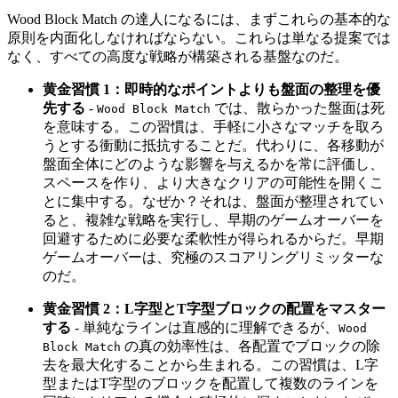
Wood Block Match の達人になるには、まずこれらの基本的な
原則を内面化しなければならない。これらは単なる提案では
なく、すべての高度な戦略が構築される基盤なのだ。
黄金習慣 1：即時的なポイントよりも盤面の整理を優
先する
-
では、散らかった盤面は死
Wood Block Match
を意味する。この習慣は、手軽に小さなマッチを取ろ
うとする衝動に抵抗することだ。代わりに、各移動が
盤面全体にどのような影響を与えるかを常に評価し、
スペースを作り、より大きなクリアの可能性を開くこ
とに集中する。なぜか？それは、盤面が整理されてい
ると、複雑な戦略を実行し、早期のゲームオーバーを
回避するために必要な柔軟性が得られるからだ。早期
ゲームオーバーは、究極のスコアリングリミッターな
のだ。
黄金習慣 2：L字型とT字型ブロックの配置をマスター
する
- 単純なラインは直感的に理解できるが、
Wood
の真の効率性は、各配置でブロックの除
Block Match
去を最大化することから生まれる。この習慣は、L字
型またはT字型のブロックを配置して複数のラインを