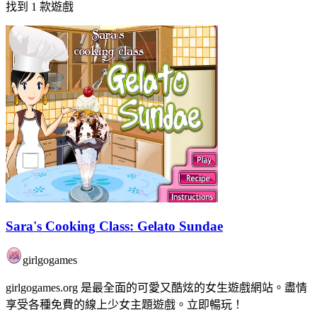
找到 1 款遊戲
Sara's Cooking Class: Gelato Sundae
girlgogames
girlgogames.org 是最全面的可愛又酷炫的女生遊戲網站。盡情
享受各種免費的線上少女主題遊戲。立即暢玩！