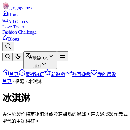
girlgogames
Home
All Games
Love Tester
Fashion Challenge
Blogs
繁體中文
🇭🇰
首頁
最近遊玩
新遊戲
熱門遊戲
我的最愛
首頁
標籤
冰淇淋
冰淇淋
專注於製作特定冰淇淋或冷凍甜點的遊戲，這與遊戲製作義式
聖代的主題相符。