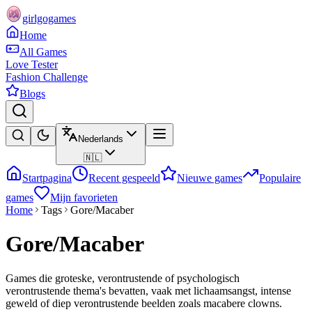
girlgogames
Home
All Games
Love Tester
Fashion Challenge
Blogs
Nederlands
🇳🇱
Startpagina
Recent gespeeld
Nieuwe games
Populaire
games
Mijn favorieten
Home
Tags
Gore/Macaber
Gore/Macaber
Games die groteske, verontrustende of psychologisch
verontrustende thema's bevatten, vaak met lichaamsangst, intense
geweld of diep verontrustende beelden zoals macabere clowns.