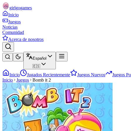
girlgogames
Inicio
Juegos
Noticias
Comunidad
Acerca de nosotros
Español
🇪🇸
Inicio
Jugados Recientemente
Juegos Nuevos
Juegos Po
Inicio
Juegos
Bomb it 2