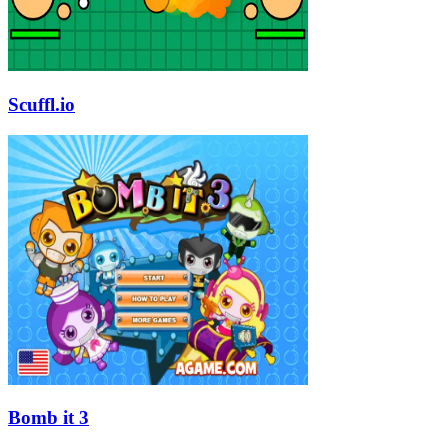
Scuffl.io
Bomb it 3