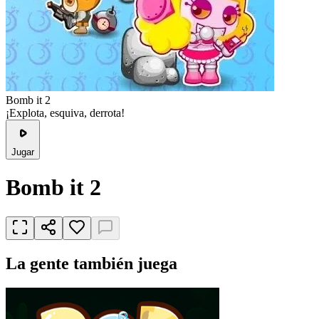
Bomb it 2
¡Explota, esquiva, derrota!
Jugar
Bomb it 2
La gente también juega