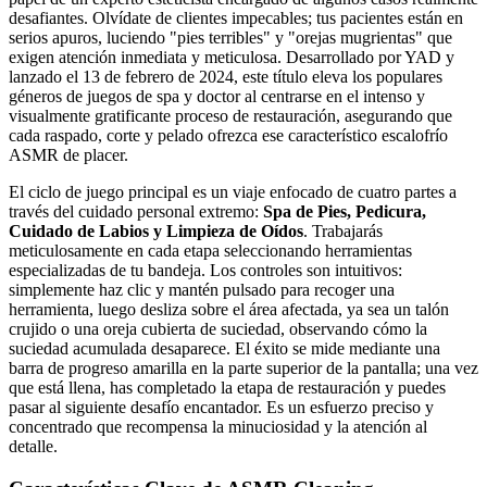
desafiantes. Olvídate de clientes impecables; tus pacientes están en
serios apuros, luciendo "pies terribles" y "orejas mugrientas" que
exigen atención inmediata y meticulosa. Desarrollado por YAD y
lanzado el 13 de febrero de 2024, este título eleva los populares
géneros de juegos de spa y doctor al centrarse en el intenso y
visualmente gratificante proceso de restauración, asegurando que
cada raspado, corte y pelado ofrezca ese característico escalofrío
ASMR de placer.
El ciclo de juego principal es un viaje enfocado de cuatro partes a
través del cuidado personal extremo:
Spa de Pies, Pedicura,
Cuidado de Labios y Limpieza de Oídos
. Trabajarás
meticulosamente en cada etapa seleccionando herramientas
especializadas de tu bandeja. Los controles son intuitivos:
simplemente haz clic y mantén pulsado para recoger una
herramienta, luego desliza sobre el área afectada, ya sea un talón
crujido o una oreja cubierta de suciedad, observando cómo la
suciedad acumulada desaparece. El éxito se mide mediante una
barra de progreso amarilla en la parte superior de la pantalla; una vez
que está llena, has completado la etapa de restauración y puedes
pasar al siguiente desafío encantador. Es un esfuerzo preciso y
concentrado que recompensa la minuciosidad y la atención al
detalle.