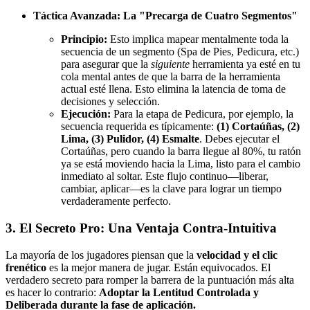
Táctica Avanzada: La "Precarga de Cuatro Segmentos"
Principio:
Esto implica mapear mentalmente toda la
secuencia de un segmento (Spa de Pies, Pedicura, etc.)
para asegurar que la
siguiente
herramienta ya esté en tu
cola mental antes de que la barra de la herramienta
actual esté llena. Esto elimina la latencia de toma de
decisiones y selección.
Ejecución:
Para la etapa de Pedicura, por ejemplo, la
secuencia requerida es típicamente:
(1) Cortaúñas, (2)
Lima, (3) Pulidor, (4) Esmalte
. Debes ejecutar el
Cortaúñas, pero cuando la barra llegue al 80%, tu ratón
ya se está moviendo hacia la Lima, listo para el cambio
inmediato al soltar. Este flujo continuo—liberar,
cambiar, aplicar—es la clave para lograr un tiempo
verdaderamente perfecto.
3. El Secreto Pro: Una Ventaja Contra-Intuitiva
La mayoría de los jugadores piensan que la
velocidad y el clic
frenético
es la mejor manera de jugar. Están equivocados. El
verdadero secreto para romper la barrera de la puntuación más alta
es hacer lo contrario:
Adoptar la Lentitud Controlada y
Deliberada durante la fase de aplicación.