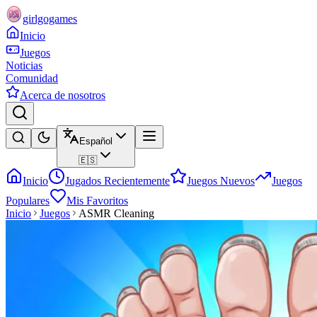
girlgogames
Inicio
Juegos
Noticias
Comunidad
Acerca de nosotros
Español
🇪🇸
Inicio
Jugados Recientemente
Juegos Nuevos
Juegos
Populares
Mis Favoritos
Inicio
Juegos
ASMR Cleaning