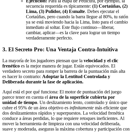
Ejecución:
Para la etapa de Pedicura, por ejemplo, la
secuencia requerida es típicamente:
(1) Cortaúñas, (2)
Lima, (3) Pulidor, (4) Esmalte
. Debes ejecutar el
Cortaúñas, pero cuando la barra llegue al 80%, tu ratón
ya se está moviendo hacia la Lima, listo para el cambio
inmediato al soltar. Este flujo continuo—liberar,
cambiar, aplicar—es la clave para lograr un tiempo
verdaderamente perfecto.
3. El Secreto Pro: Una Ventaja Contra-Intuitiva
La mayoría de los jugadores piensan que la
velocidad y el clic
frenético
es la mejor manera de jugar. Están equivocados. El
verdadero secreto para romper la barrera de la puntuación más alta
es hacer lo contrario:
Adoptar la Lentitud Controlada y
Deliberada durante la fase de aplicación.
Aquí está el por qué funciona: El motor de puntuación del juego
parece tener en cuenta el
área de la superficie cubierta por
unidad de tiempo
. Un deslizamiento lento, controlado y único que
cubre el 95% de un área objetivo es
infinitamente
más eficiente que
dos deslizamientos rápidos y superpuestos. La velocidad frenética
conduce a áreas perdidas, lo que requiere retoques ineficientes. Al
mover la herramienta de limpieza con una velocidad deliberada,
suave y moderada, aseguras la máxima cobertura y participación con