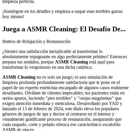
limpieza perfecta.
¡Sumérgete en los detalles y empieza a raspar esas terribles garras
hoy mismo!
Juega a ASMR Cleaning: El Desafío De...
finitivo de Relajación y Restauración
¿Sientes una satisfacción inexplicable al transformar lo
absolutamente repugnante en algo perfectamente prístino? Entonces
prepara tus sentidos, porque
ASMR Cleaning
está aquí para
transformar lo vergonzoso en una dicha catártica.
ASMR Cleaning
no es solo un juego; es una simulación de
limpieza profunda profundamente satisfactoria que te pone en el
papel de un experto esteticista encargado de algunos casos realmente
desafiantes. Olvídate de clientes impecables; tus pacientes están en
serios apuros, luciendo "pies terribles" y "orejas mugrientas" que
exigen atención inmediata y meticulosa. Desarrollado por YAD y
lanzado el 13 de febrero de 2024, este título eleva los populares
géneros de juegos de spa y doctor al centrarse en el intenso y
visualmente gratificante proceso de restauración, asegurando que
cada raspado, corte y pelado ofrezca ese característico escalofrío
ASMR de placer.