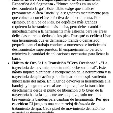
Específico del Segmento
- "Nunca confíes en un solo
deslizamiento largo". Este hábito exige que analices
previamente el área "sucia" y la segmentes mentalmente para
que coincida con el área efectiva de la herramienta. Por
ejemplo, en el Spa de Pies, los depósitos más grandes
requieren la herramienta más ancha, pero debes cambiar
inmediatamente a la herramienta más estrecha para las áreas
delicadas entre los dedos de los pies.
Por qué es crítico:
Usar
una herramienta que es demasiado grande o demasiado
pequeña para el trabajo conduce a numerosos e ineficientes
deslizamientos superpuestos. El emparejamiento perfecto
minimiza la cantidad de aplicaciones necesarias para llenar la
barra.
Hábito de Oro 3: La Transición "Cero Overhead"
- "La
trayectoria de movimiento de tu ratón debe ser lineal". Este
hábito implica planificar la recuperación de la herramienta y la
trayectoria de aplicación para eliminar todo desplazamiento
innecesario del ratón. En lugar de devolver la herramienta a la
bandeja y luego moverte al área objetivo, haz la transición
directamente desde el punto de liberación
a lo largo
de la
trayectoria hacia la siguiente área objetivo, solo tocando
brevemente la bandeja para cambiar de herramienta.
Por qué
es crítico:
El juego es una contrarreloj disfrazada de
tratamiento de spa. Cada píxel de movimiento del ratón no
esencial es tiempo perdido.