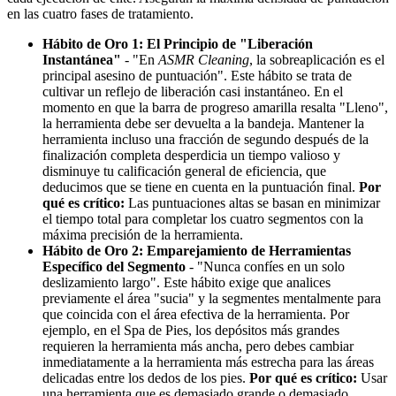
en las cuatro fases de tratamiento.
Hábito de Oro 1: El Principio de "Liberación
Instantánea"
- "En
ASMR Cleaning
, la sobreaplicación es el
principal asesino de puntuación". Este hábito se trata de
cultivar un reflejo de liberación casi instantáneo. En el
momento en que la barra de progreso amarilla resalta "Lleno",
la herramienta debe ser devuelta a la bandeja. Mantener la
herramienta incluso una fracción de segundo después de la
finalización completa desperdicia un tiempo valioso y
disminuye tu calificación general de eficiencia, que
deducimos que se tiene en cuenta en la puntuación final.
Por
qué es crítico:
Las puntuaciones altas se basan en minimizar
el tiempo total para completar los cuatro segmentos con la
máxima precisión de la herramienta.
Hábito de Oro 2: Emparejamiento de Herramientas
Específico del Segmento
- "Nunca confíes en un solo
deslizamiento largo". Este hábito exige que analices
previamente el área "sucia" y la segmentes mentalmente para
que coincida con el área efectiva de la herramienta. Por
ejemplo, en el Spa de Pies, los depósitos más grandes
requieren la herramienta más ancha, pero debes cambiar
inmediatamente a la herramienta más estrecha para las áreas
delicadas entre los dedos de los pies.
Por qué es crítico:
Usar
una herramienta que es demasiado grande o demasiado