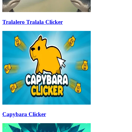
Tralalero Tralala Clicker
Capybara Clicker