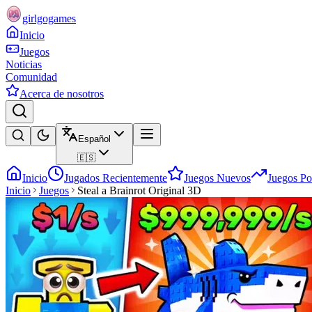
girlgogames
Inicio
Juegos
Noticias
Comunidad
Acerca de nosotros
Español
🇪🇸
Inicio
Jugados Recientemente
Juegos Nuevos
Juegos Po
Inicio
Juegos
Steal a Brainrot Original 3D