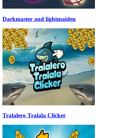
Darkmaster and lightmaiden
Tralalero Tralala Clicker