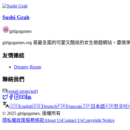
Sushi Grab
girlgogames
girlgogames.org 是最全面的可愛又酷炫的女生遊戲網
友情連結
Dreamy Room
聯絡我們
[email protected]
🇺🇸
English
🇩🇪
Deutsch
🇫🇷
Français
🇯🇵
日本語
🇰🇷
한국어

©
2025
girlgogames
.
版權所有
隱私權政策
服務條款
About Us
Contact Us
Copyright Notice