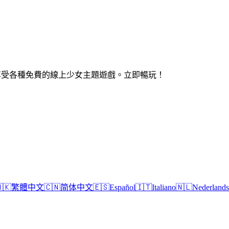
站。盡情享受各種免費的線上少女主題遊戲。立即暢玩！
🇰
繁體中文
🇨🇳
简体中文
🇪🇸
Español
🇮🇹
Italiano
🇳🇱
Nederlands