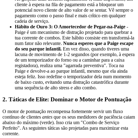
cliente à espera na fila de pagamento está a bloquear um
potencial novo cliente de alto valor de se sentar. Vê sempre o
pagamento como o passo final e mais crítico em qualquer
cadeia de serviço.
Hábito de Ouro 3: O Amortecedor de Pegar-na-Paige
-
Paige é um mecanismo de distração projetado para quebrar a
tua corrente de combos. Este hábito consiste em transformá-la
num fator não relevante.
Nunca esperes que a Paige escape
do seu parque infantil.
Em vez disso, quando tiveres uma
lacuna de movimento de 1-2 segundos (por exemplo, à espera
de um temporizador do forno ou a caminhar para a caixa
registadora), realiza uma "agarrada preventiva". Toca na
Paige e devolve-a ao parque infantil, mesmo que ela ainda
esteja feliz. Isso redefine o temporizador dela num momento
de baixo custo, evitando uma distração catastrófica durante
uma sequência de alto stress e alto combo.
2. Táticas de Elite: Dominar o Motor de Pontuação
O motor de pontuação recompensa fortemente servir um fluxo
contínuo de clientes
antes
que os seus medidores de paciência caiam
abaixo do máximo (verde). Isso cria um "Combo de Serviço
Perfeito". As seguintes táticas são projetadas para maximizar esta
corrente.