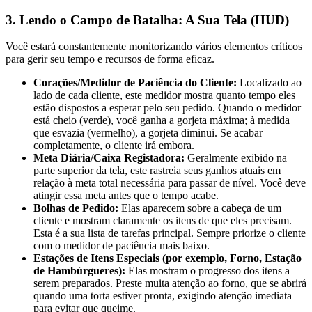
3. Lendo o Campo de Batalha: A Sua Tela (HUD)
Você estará constantemente monitorizando vários elementos críticos
para gerir seu tempo e recursos de forma eficaz.
Corações/Medidor de Paciência do Cliente:
Localizado ao
lado de cada cliente, este medidor mostra quanto tempo eles
estão dispostos a esperar pelo seu pedido. Quando o medidor
está cheio (verde), você ganha a gorjeta máxima; à medida
que esvazia (vermelho), a gorjeta diminui. Se acabar
completamente, o cliente irá embora.
Meta Diária/Caixa Registadora:
Geralmente exibido na
parte superior da tela, este rastreia seus ganhos atuais em
relação à meta total necessária para passar de nível. Você deve
atingir essa meta antes que o tempo acabe.
Bolhas de Pedido:
Elas aparecem sobre a cabeça de um
cliente e mostram claramente os itens de que eles precisam.
Esta é a sua lista de tarefas principal. Sempre priorize o cliente
com o medidor de paciência mais baixo.
Estações de Itens Especiais (por exemplo, Forno, Estação
de Hambúrgueres):
Elas mostram o progresso dos itens a
serem preparados. Preste muita atenção ao forno, que se abrirá
quando uma torta estiver pronta, exigindo atenção imediata
para evitar que queime.