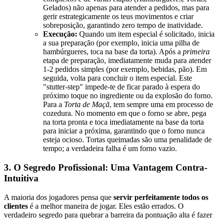
Gelados) não apenas para atender a pedidos, mas para
gerir estrategicamente os teus movimentos e criar
sobreposição, garantindo zero tempo de inatividade.
Execução:
Quando um item especial é solicitado, inicia
a sua preparação (por exemplo, inicia uma pilha de
hambúrgueres, toca na base da torta). Após a
primeira
etapa de preparação, imediatamente muda para atender
1-2 pedidos simples (por exemplo, bebidas, pão). Em
seguida, volta para concluir o item especial. Este
"stutter-step" impede-te de ficar parado à espera do
próximo toque no ingrediente ou da explosão do forno.
Para a
Torta de Maçã
, tem sempre uma em processo de
cozedura. No momento em que o forno se abre, pega
na torta pronta e toca imediatamente na base da torta
para iniciar a próxima, garantindo que o forno nunca
esteja ocioso. Tortas queimadas são uma penalidade de
tempo; a verdadeira falha é um forno vazio.
3. O Segredo Profissional: Uma Vantagem Contra-
Intuitiva
A maioria dos jogadores pensa que
servir perfeitamente todos os
clientes
é a melhor maneira de jogar. Eles estão errados. O
verdadeiro segredo para quebrar a barreira da pontuação alta é fazer