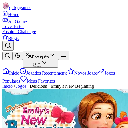
girlgogames
Home
All Games
Love Tester
Fashion Challenge
Blogs
Português
🇵🇹
Início
Jogados Recentemente
Novos Jogos
Jogos
Populares
Meus Favoritos
Início
Jogos
Delicious - Emily's New Beginning