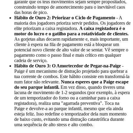
garante que os teus movimentos sejam sempre propositados,
construindo tempo de amortecimento para o inevitável caos
das horas de pico.
Hábito de Ouro 2: Priorizar o Ciclo de Pagamento
- A
maioria dos jogadores prioriza servir pedidos. Os jogadores de
elite priorizam a caixa registadora.
A caixa registadora é o
motor do lucro e o gatilho para a rotatividade de clientes.
As gorjetas altas decaem rapidamente e, mais importante, um
cliente à espera na fila de pagamento está a bloquear um
potencial novo cliente de alto valor de se sentar. Vê sempre o
pagamento como o passo final e mais crítico em qualquer
cadeia de serviço.
Hábito de Ouro 3: O Amortecedor de Pegar-na-Paige
-
Paige é um mecanismo de distração projetado para quebrar a
tua corrente de combos. Este hábito consiste em transformá-la
num fator não relevante.
Nunca esperes que a Paige escape
do seu parque infantil.
Em vez disso, quando tiveres uma
lacuna de movimento de 1-2 segundos (por exemplo, à espera
de um temporizador do forno ou a caminhar para a caixa
registadora), realiza uma "agarrada preventiva". Toca na
Paige e devolve-a ao parque infantil, mesmo que ela ainda
esteja feliz. Isso redefine o temporizador dela num momento
de baixo custo, evitando uma distração catastrófica durante
uma sequência de alto stress e alto combo.