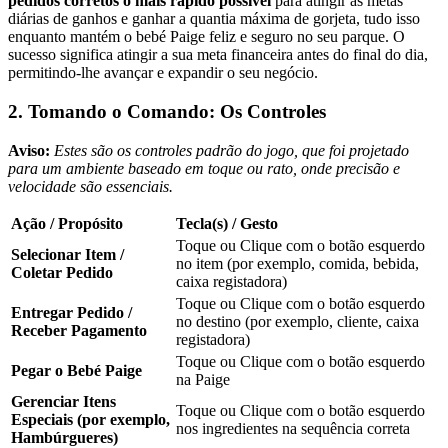
pedidos corretos o mais rápido possível
para atingir as metas
diárias de ganhos e ganhar a quantia máxima de gorjeta, tudo isso
enquanto mantém o bebé Paige feliz e seguro no seu parque. O
sucesso significa atingir a sua meta financeira antes do final do dia,
permitindo-lhe avançar e expandir o seu negócio.
2. Tomando o Comando: Os Controles
Aviso:
Estes são os controles padrão do jogo, que foi projetado
para um ambiente baseado em toque ou rato, onde precisão e
velocidade são essenciais.
Ação / Propósito
Tecla(s) / Gesto
Toque ou Clique com o botão esquerdo
Selecionar Item /
no item (por exemplo, comida, bebida,
Coletar Pedido
caixa registadora)
Toque ou Clique com o botão esquerdo
Entregar Pedido /
no destino (por exemplo, cliente, caixa
Receber Pagamento
registadora)
Toque ou Clique com o botão esquerdo
Pegar o Bebé Paige
na Paige
Gerenciar Itens
Toque ou Clique com o botão esquerdo
Especiais (por exemplo,
nos ingredientes na sequência correta
Hambúrgueres)