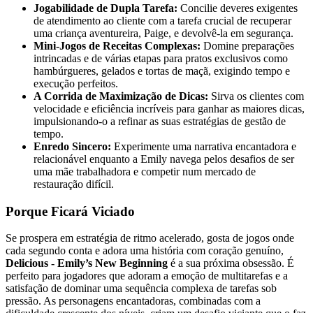
Jogabilidade de Dupla Tarefa:
Concilie deveres exigentes
de atendimento ao cliente com a tarefa crucial de recuperar
uma criança aventureira, Paige, e devolvê-la em segurança.
Mini-Jogos de Receitas Complexas:
Domine preparações
intrincadas e de várias etapas para pratos exclusivos como
hambúrgueres, gelados e tortas de maçã, exigindo tempo e
execução perfeitos.
A Corrida de Maximização de Dicas:
Sirva os clientes com
velocidade e eficiência incríveis para ganhar as maiores dicas,
impulsionando-o a refinar as suas estratégias de gestão de
tempo.
Enredo Sincero:
Experimente uma narrativa encantadora e
relacionável enquanto a Emily navega pelos desafios de ser
uma mãe trabalhadora e competir num mercado de
restauração difícil.
Porque Ficará Viciado
Se prospera em estratégia de ritmo acelerado, gosta de jogos onde
cada segundo conta e adora uma história com coração genuíno,
Delicious - Emily’s New Beginning
é a sua próxima obsessão. É
perfeito para jogadores que adoram a emoção de multitarefas e a
satisfação de dominar uma sequência complexa de tarefas sob
pressão. As personagens encantadoras, combinadas com a