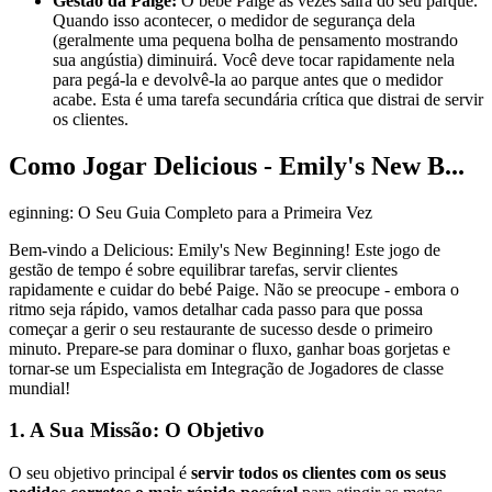
Gestão da Paige:
O bebé Paige às vezes sairá do seu parque.
Quando isso acontecer, o medidor de segurança dela
(geralmente uma pequena bolha de pensamento mostrando
sua angústia) diminuirá. Você deve tocar rapidamente nela
para pegá-la e devolvê-la ao parque antes que o medidor
acabe. Esta é uma tarefa secundária crítica que distrai de servir
os clientes.
Como Jogar Delicious - Emily's New B...
eginning: O Seu Guia Completo para a Primeira Vez
Bem-vindo a Delicious: Emily's New Beginning! Este jogo de
gestão de tempo é sobre equilibrar tarefas, servir clientes
rapidamente e cuidar do bebé Paige. Não se preocupe - embora o
ritmo seja rápido, vamos detalhar cada passo para que possa
começar a gerir o seu restaurante de sucesso desde o primeiro
minuto. Prepare-se para dominar o fluxo, ganhar boas gorjetas e
tornar-se um Especialista em Integração de Jogadores de classe
mundial!
1. A Sua Missão: O Objetivo
O seu objetivo principal é
servir todos os clientes com os seus