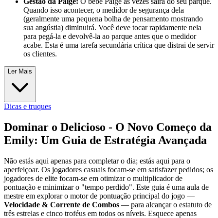
Gestão da Paige:
O bebé Paige às vezes sairá do seu parque.
Quando isso acontecer, o medidor de segurança dela
(geralmente uma pequena bolha de pensamento mostrando
sua angústia) diminuirá. Você deve tocar rapidamente nela
para pegá-la e devolvê-la ao parque antes que o medidor
acabe. Esta é uma tarefa secundária crítica que distrai de servir
os clientes.
Ler Mais
Dicas e truques
Dominar o Delicioso - O Novo Começo da
Emily: Um Guia de Estratégia Avançada
Não estás aqui apenas para completar o dia; estás aqui para o
aperfeiçoar. Os jogadores casuais focam-se em satisfazer pedidos; os
jogadores de elite focam-se em otimizar o multiplicador de
pontuação e minimizar o "tempo perdido". Este guia é uma aula de
mestre em explorar o motor de pontuação principal do jogo —
Velocidade & Corrente de Combos
— para alcançar o estatuto de
três estrelas e cinco troféus em todos os níveis. Esquece apenas