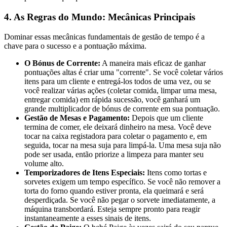
4. As Regras do Mundo: Mecânicas Principais
Dominar essas mecânicas fundamentais de gestão de tempo é a
chave para o sucesso e a pontuação máxima.
O Bónus de Corrente:
A maneira mais eficaz de ganhar
pontuações altas é criar uma "corrente". Se você coletar vários
itens para um cliente e entregá-los todos de uma vez, ou se
você realizar várias ações (coletar comida, limpar uma mesa,
entregar comida) em rápida sucessão, você ganhará um
grande multiplicador de bónus de corrente em sua pontuação.
Gestão de Mesas e Pagamento:
Depois que um cliente
termina de comer, ele deixará dinheiro na mesa. Você deve
tocar na caixa registadora para coletar o pagamento e, em
seguida, tocar na mesa suja para limpá-la. Uma mesa suja não
pode ser usada, então priorize a limpeza para manter seu
volume alto.
Temporizadores de Itens Especiais:
Itens como tortas e
sorvetes exigem um tempo específico. Se você não remover a
torta do forno quando estiver pronta, ela queimará e será
desperdiçada. Se você não pegar o sorvete imediatamente, a
máquina transbordará. Esteja sempre pronto para reagir
instantaneamente a esses sinais de itens.