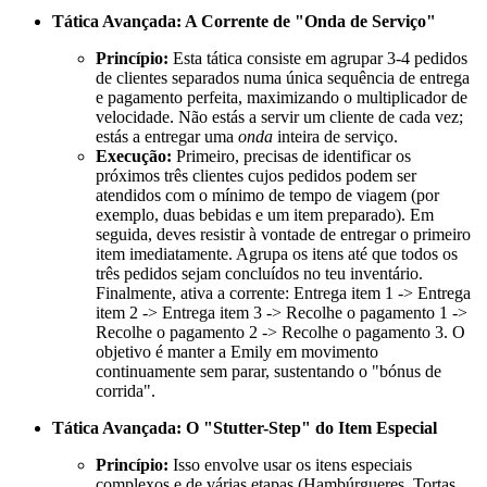
Tática Avançada: A Corrente de "Onda de Serviço"
Princípio:
Esta tática consiste em agrupar 3-4 pedidos
de clientes separados numa única sequência de entrega
e pagamento perfeita, maximizando o multiplicador de
velocidade. Não estás a servir um cliente de cada vez;
estás a entregar uma
onda
inteira de serviço.
Execução:
Primeiro, precisas de identificar os
próximos três clientes cujos pedidos podem ser
atendidos com o mínimo de tempo de viagem (por
exemplo, duas bebidas e um item preparado). Em
seguida, deves resistir à vontade de entregar o primeiro
item imediatamente. Agrupa os itens até que todos os
três pedidos sejam concluídos no teu inventário.
Finalmente, ativa a corrente: Entrega item 1 -> Entrega
item 2 -> Entrega item 3 -> Recolhe o pagamento 1 ->
Recolhe o pagamento 2 -> Recolhe o pagamento 3. O
objetivo é manter a Emily em movimento
continuamente sem parar, sustentando o "bónus de
corrida".
Tática Avançada: O "Stutter-Step" do Item Especial
Princípio:
Isso envolve usar os itens especiais
complexos e de várias etapas (Hambúrgueres, Tortas,