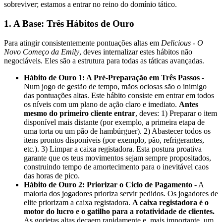
sobreviver; estamos a entrar no reino do domínio tático.
1. A Base: Três Hábitos de Ouro
Para atingir consistentemente pontuações altas em
Delicious - O
Novo Começo da Emily
, deves internalizar estes hábitos não
negociáveis. Eles são a estrutura para todas as táticas avançadas.
Hábito de Ouro 1: A Pré-Preparação em Três Passos
-
Num jogo de gestão de tempo, mãos ociosas são o inimigo
das pontuações altas. Este hábito consiste em entrar em todos
os níveis com um plano de ação claro e imediato.
Antes
mesmo do primeiro cliente entrar
, deves: 1) Preparar o item
disponível mais distante (por exemplo, a primeira etapa de
uma torta ou um pão de hambúrguer). 2) Abastecer todos os
itens prontos disponíveis (por exemplo, pão, refrigerantes,
etc.). 3) Limpar a caixa registadora. Esta postura proativa
garante que os teus movimentos sejam sempre propositados,
construindo tempo de amortecimento para o inevitável caos
das horas de pico.
Hábito de Ouro 2: Priorizar o Ciclo de Pagamento
- A
maioria dos jogadores prioriza servir pedidos. Os jogadores de
elite priorizam a caixa registadora.
A caixa registadora é o
motor do lucro e o gatilho para a rotatividade de clientes.
As gorjetas altas decaem rapidamente e, mais importante, um