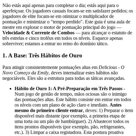
Não estás aqui apenas para completar o dia; estás aqui para o
aperfeiçoar. Os jogadores casuais focam-se em satisfazer pedidos; os
jogadores de elite focam-se em otimizar o multiplicador de
pontuação e minimizar o "tempo perdido". Este guia é uma aula de
mestre em explorar o motor de pontuação principal do jogo —
Velocidade & Corrente de Combos
— para alcançar o estatuto de
três estrelas e cinco troféus em todos os níveis. Esquece apenas
sobreviver; estamos a entrar no reino do domínio tático.
1. A Base: Três Hábitos de Ouro
Para atingir consistentemente pontuações altas em
Delicious - O
Novo Começo da Emily
, deves internalizar estes hábitos não
negociáveis. Eles são a estrutura para todas as táticas avançadas.
Hábito de Ouro 1: A Pré-Preparação em Três Passos
-
Num jogo de gestão de tempo, mãos ociosas são o inimigo
das pontuações altas. Este hábito consiste em entrar em todos
os níveis com um plano de ação claro e imediato.
Antes
mesmo do primeiro cliente entrar
, deves: 1) Preparar o item
disponível mais distante (por exemplo, a primeira etapa de
uma torta ou um pão de hambúrguer). 2) Abastecer todos os
itens prontos disponíveis (por exemplo, pão, refrigerantes,
etc.). 3) Limpar a caixa registadora. Esta postura proativa