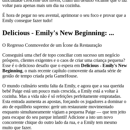
dificuldade crescente dos níveis, criam um desafio viciante que o faz
voltar para apenas mais um dia na cozinha.
É hora de pegar no seu avental, aprimorar o seu foco e provar que a
Emily consegue fazer tudo!
Delicious - Emily's New Beginning: ...
O Regresso Conmovedor de um Ícone da Restauração
Conseguirá uma chef de topo conciliar com sucesso um negócio
próspero, clientes exigentes e o caos de criar uma criança pequena?
Esse é o delicioso desafio que o espera em
Delicious - Emily's New
Beginning
, o mais recente capítulo comovente da amada série de
gestão de tempo criada pela GameHouse.
O mundo culinário sentiu falta da Emily, e agora que a sua querida
bebé Paige está um pouco mais crescida, a Emily está a voltar à
cozinha. Mas a vida não é só refeições perfeitamente empratadas.
Esta entrada aumenta as apostas, forçando os jogadores a dominar o
ato de equilíbrio supremo: gerir um restaurante movimentado
enquanto simultaneamente vigiam a pequena Paige — que tem jeito
para escapar do seu parque infantil! Adicione a isto um novo
concorrente chique do outro lado da rua, e a Emily tem mesmo
muito que fazer.