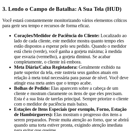
3. Lendo o Campo de Batalha: A Sua Tela (HUD)
Você estará constantemente monitorizando vários elementos críticos
para gerir seu tempo e recursos de forma eficaz.
Corações/Medidor de Paciência do Cliente:
Localizado ao
lado de cada cliente, este medidor mostra quanto tempo eles
estão dispostos a esperar pelo seu pedido. Quando o medidor
está cheio (verde), você ganha a gorjeta máxima; à medida
que esvazia (vermelho), a gorjeta diminui. Se acabar
completamente, o cliente irá embora.
Meta Diária/Caixa Registadora:
Geralmente exibido na
parte superior da tela, este rastreia seus ganhos atuais em
relação à meta total necessária para passar de nível. Você deve
atingir essa meta antes que o tempo acabe.
Bolhas de Pedido:
Elas aparecem sobre a cabeça de um
cliente e mostram claramente os itens de que eles precisam.
Esta é a sua lista de tarefas principal. Sempre priorize o cliente
com o medidor de paciência mais baixo.
Estações de Itens Especiais (por exemplo, Forno, Estação
de Hambúrgueres):
Elas mostram o progresso dos itens a
serem preparados. Preste muita atenção ao forno, que se abrirá
quando uma torta estiver pronta, exigindo atenção imediata
para evitar que queime.