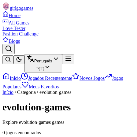
girlgogames
Home
All Games
Love Tester
Fashion Challenge
Blogs
Português
🇵🇹
Início
Jogados Recentemente
Novos Jogos
Jogos
Populares
Meus Favoritos
Início
Categoria
evolution-games
evolution-games
Explore evolution-games games
0 jogos encontrados