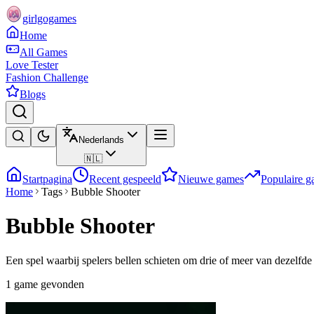
girlgogames
Home
All Games
Love Tester
Fashion Challenge
Blogs
Nederlands
🇳🇱
Startpagina
Recent gespeeld
Nieuwe games
Populaire 
Home
Tags
Bubble Shooter
Bubble Shooter
Een spel waarbij spelers bellen schieten om drie of meer van dezelfde
1 game gevonden