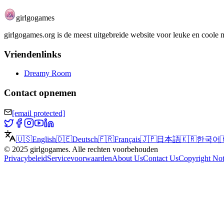
girlgogames
girlgogames.org is de meest uitgebreide website voor leuke en coole me
Vriendenlinks
Dreamy Room
Contact opnemen
[email protected]
🇺🇸
English
🇩🇪
Deutsch
🇫🇷
Français
🇯🇵
日本語
🇰🇷
한국어
©
2025
girlgogames
.
Alle rechten voorbehouden
Privacybeleid
Servicevoorwaarden
About Us
Contact Us
Copyright Not