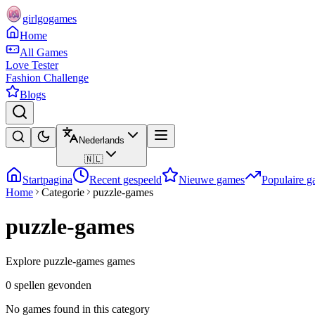
girlgogames
Home
All Games
Love Tester
Fashion Challenge
Blogs
Nederlands
🇳🇱
Startpagina
Recent gespeeld
Nieuwe games
Populaire 
Home
Categorie
puzzle-games
puzzle-games
Explore puzzle-games games
0 spellen gevonden
No games found in this category