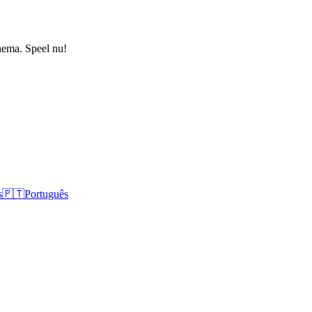
thema. Speel nu!
s
🇵🇹
Português