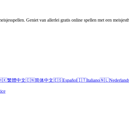
isjesspellen. Geniet van allerlei gratis online spellen met een meisjes
🇭🇰
繁體中文
🇨🇳
简体中文
🇪🇸
Español
🇮🇹
Italiano
🇳🇱
Nederland
ice