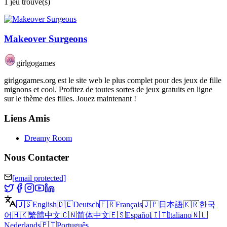
1 jeu trouvé(s)
Makeover Surgeons
girlgogames
girlgogames.org est le site web le plus complet pour des jeux de fille
mignons et cool. Profitez de toutes sortes de jeux gratuits en ligne
sur le thème des filles. Jouez maintenant !
Liens Amis
Dreamy Room
Nous Contacter
[email protected]
🇺🇸
English
🇩🇪
Deutsch
🇫🇷
Français
🇯🇵
日本語
🇰🇷
한국
어
🇭🇰
繁體中文
🇨🇳
简体中文
🇪🇸
Español
🇮🇹
Italiano
🇳🇱
Nederlands
🇵🇹
Português