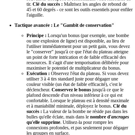
tir.
Clé du succès :
Maîtrisez les angles de rebond de
45 et 60 degrés - ce sont les outils essentiels pour enfiler
l'aiguille.
Tactique avancée : Le "Gambit de conservation"
Principe :
Lorsqu'un bonus (par exemple, une bombe
ou une explosion de ligne) est disponible, au lieu de
l'utiliser immédiatement pour un petit gain, vous devez
le "conserver" jusqu'à ce que l'état du plateau atteigne
un point de forte intrication et de faible efficacité des
ressources. Il s'agit d'une temporisation délibérée pour
maximiser le potentiel de multiplicateur du bonus.
Exécution :
Observez l'état du plateau. Si vous devez
utiliser 3 à 4 tirs standard juste pour dégager une
couleur visible (un état de faible efficacité), c'est le
déclencheur.
Conservez le bonus
jusqu'à ce que le
plafond descende d'un niveau inférieur à ce qui est
confortable. Lorsque le plateau est à densité maximale
et à maniabilité minimale, déployez le bonus.
Clé du
succès :
La valeur de la bombe ne réside pas dans les
bulles qu'elle éclate, mais dans le
nombre d'
ancrages
qu'elle supprime
. Utilisez-la pour rompre les
connexions profondes, et pas seulement pour dégager
les groupes en surface.