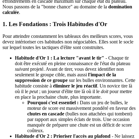
effondrements en cascade maximum sur chaque état du plateau.
Nous passons de la "bonne chance" au domaine de la
domination
calculée
.
1. Les Fondations : Trois Habitudes d'Or
Pour atteindre constamment les tableaux des meilleurs scores, vous
devez intérioriser ces habitudes non négociables. Elles sont le socle
sur lequel toutes les tactiques d'élite sont construites.
Habitude d'Or 1 : La lecture "avant le tir"
- Chaque tir
doit être exécuté en pleine connaissance de l'état du plateau
suivant
projeté. Avant de tirer, vous devez identifier non
seulement le groupe cible, mais aussi
l'impact de la
suppression de ce groupe
sur les bulles environnantes. Cette
habitude consiste à
éliminer le jeu réactif
. Un novice tire là
où il le
peut
; un joueur d'élite tire là où il le
doit
pour mettre
en place la prochaine chute, plus importante.
Pourquoi c'est essentiel :
Dans un jeu de bulles, le
moteur de score est massivement pondéré en faveur des
chutes en cascade
(bulles non attachées qui tombent)
par rapport aux simples éclats de trois. Une occasion
manquée de préparer une chute est un déficit de score
coûteux.
Habitude d'Or 2 : Prioriser l'accès au plafond
- Ne laissez