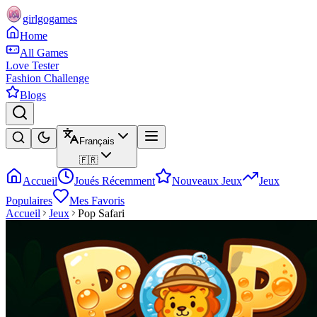
girlgogames
Home
All Games
Love Tester
Fashion Challenge
Blogs
Français
🇫🇷
Accueil
Joués Récemment
Nouveaux Jeux
Jeux
Populaires
Mes Favoris
Accueil
Jeux
Pop Safari