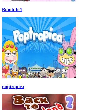
Bomb It 1
poptropica