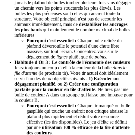
jamais le plafond de bulles tomber plusieurs fois sans dégager
un chemin vers les points structurels les plus élevés. Les
bulles les plus précieuses sont celles qui ancrent toute la
structure. Votre objectif principal n'est pas de secourir les
animaux immédiatement, mais de
déstabiliser les ancrages
les plus hauts
qui maintiennent le nombre maximal de bulles
inférieures.
Pourquoi c'est essentiel :
Chaque bulle retirée du
plafond déverrouille le potentiel d'une chute libre
massive, sur tout l'écran. Concentrez-vous sur le
dégagement de
lignes
plutôt que de
points
.
Habitude d'Or 3 : Le contrôle de l'économie des couleurs
-
Jetez toujours un coup d'œil à la couleur de la bulle
dans la
file d'attente
(le prochain tir). Votre tir actuel doit idéalement
servir l'un des deux objectifs suivants :
1) Exécuter un
dégagement planifié
, ou
2) Créer une configuration
parfaite pour la couleur en file d'attente
. Ne tirez pas une
bulle de couleur A dans un groupe qui laisse une impasse pour
la couleur B.
Pourquoi c'est essentiel :
Chaque tir manqué ou bulle
gaspillée qui touche un endroit non critique abaisse le
plafond plus rapidement et réduit votre ressource
effective (les tirs disponibles). Le jeu d'élite se définit
par une
utilisation 100 % efficace de la file d'attente
des couleurs
.