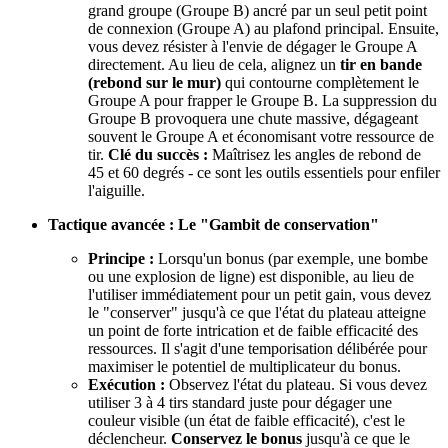
grand groupe (Groupe B) ancré par un seul petit point
de connexion (Groupe A) au plafond principal. Ensuite,
vous devez résister à l'envie de dégager le Groupe A
directement. Au lieu de cela, alignez un
tir en bande
(rebond sur le mur)
qui contourne complètement le
Groupe A pour frapper le Groupe B. La suppression du
Groupe B provoquera une chute massive, dégageant
souvent le Groupe A et économisant votre ressource de
tir.
Clé du succès :
Maîtrisez les angles de rebond de
45 et 60 degrés - ce sont les outils essentiels pour enfiler
l'aiguille.
Tactique avancée : Le "Gambit de conservation"
Principe :
Lorsqu'un bonus (par exemple, une bombe
ou une explosion de ligne) est disponible, au lieu de
l'utiliser immédiatement pour un petit gain, vous devez
le "conserver" jusqu'à ce que l'état du plateau atteigne
un point de forte intrication et de faible efficacité des
ressources. Il s'agit d'une temporisation délibérée pour
maximiser le potentiel de multiplicateur du bonus.
Exécution :
Observez l'état du plateau. Si vous devez
utiliser 3 à 4 tirs standard juste pour dégager une
couleur visible (un état de faible efficacité), c'est le
déclencheur.
Conservez le bonus
jusqu'à ce que le