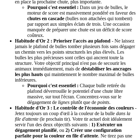
en place la prochaine chute, plus importante.
Pourquoi c'est essentiel :
Dans un jeu de bulles, le
moteur de score est massivement pondéré en faveur des
chutes en cascade
(bulles non attachées qui tombent)
par rapport aux simples éclats de trois. Une occasion
manquée de préparer une chute est un déficit de score
coûteux.
Habitude d'Or 2 : Prioriser l'accès au plafond
- Ne laissez
jamais le plafond de bulles tomber plusieurs fois sans dégager
un chemin vers les points structurels les plus élevés. Les
bulles les plus précieuses sont celles qui ancrent toute la
structure. Votre objectif principal n'est pas de secourir les
animaux immédiatement, mais de
déstabiliser les ancrages
les plus hauts
qui maintiennent le nombre maximal de bulles
inférieures.
Pourquoi c'est essentiel :
Chaque bulle retirée du
plafond déverrouille le potentiel d'une chute libre
massive, sur tout l'écran. Concentrez-vous sur le
dégagement de
lignes
plutôt que de
points
.
Habitude d'Or 3 : Le contrôle de l'économie des couleurs
-
Jetez toujours un coup d'œil à la couleur de la bulle
dans la
file d'attente
(le prochain tir). Votre tir actuel doit idéalement
servir l'un des deux objectifs suivants :
1) Exécuter un
dégagement planifié
, ou
2) Créer une configuration
parfaite pour la couleur en file d'attente
. Ne tirez pas une